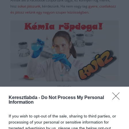
Annak aki a Facebook csoportunk tagja, ez könnyen fog menni,
hisz
sokat játszunk
, kérdezünk. Ha nem vagy tag
gyere, csatlakozz
és játssz velünk egy nagyon szuper közösségben.
Hirdetés
Keresztlabda -
Do Not Process My Personal
Information
If you wish to opt-out of the sale, sharing to third parties, or
processing of your personal or sensitive information for
targeted advertising by us, please use the below opt-out