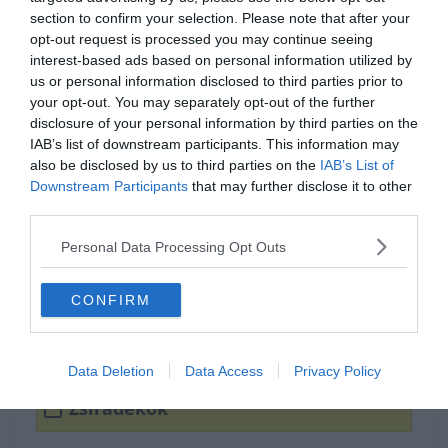
section to confirm your selection. Please note that after your
opt-out request is processed you may continue seeing
interest-based ads based on personal information utilized by
us or personal information disclosed to third parties prior to
your opt-out. You may separately opt-out of the further
disclosure of your personal information by third parties on the
IAB’s list of downstream participants. This information may
Készen állsz?
also be disclosed by us to third parties on the
IAB’s List of
Downstream Participants
that may further disclose it to other
0%
third parties.
Mi a szappankészítés
Personal Data Processing Opt Outs
egyik fő alapanyaga?
CONFIRM
Zselatinok
Data Deletion
Data Access
Privacy Policy
Zsiradékok