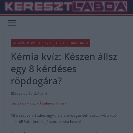
Skip
to
content
ÁLTALÁNOS KVÍZEK
KVÍZ
TESZT
TUDÁSPRÓBA
Kémia kvíz: Készen állsz
egy 8 kérdéses
röpdogára?
2022.09.10.
Adam
Kezdőlap
»
Kvíz
»
Általános Kvízek
Mi a szappankészítés egyik fő alapanyaga? Lefrissebb kvízünkből
kiderül! Sok sikert és jó szórakozást hozzá!