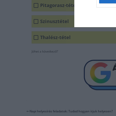
Pitagorasz-tétel
Szinusztétel
Thalész-tétel
Jöhet a következő?
Napi helyesírás feladatok: Tudod hogyan írjuk helyesen?