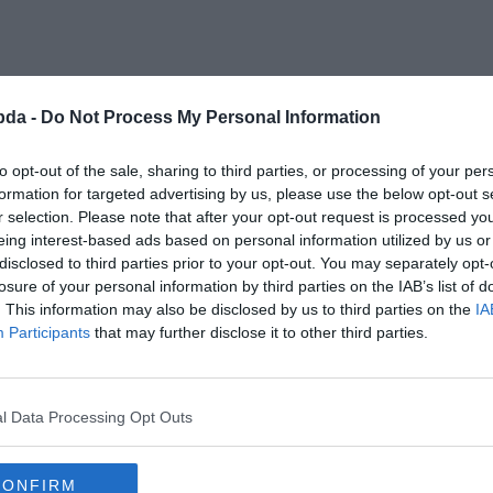
bda -
Do Not Process My Personal Information
to opt-out of the sale, sharing to third parties, or processing of your per
formation for targeted advertising by us, please use the below opt-out s
r selection. Please note that after your opt-out request is processed y
eing interest-based ads based on personal information utilized by us or
disclosed to third parties prior to your opt-out. You may separately opt-
losure of your personal information by third parties on the IAB’s list of
. This information may also be disclosed by us to third parties on the
IA
Participants
that may further disclose it to other third parties.
ekhez kapcsolódó matematikai tét
l Data Processing Opt Outs
eket használunk fel?
CONFIRM