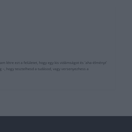
am létre ezt a felületet, hogy egy kis vidámságot és 'aha-élményt'
g –, hogy tesztelhesd a tudásod, vagy versenyezhess a