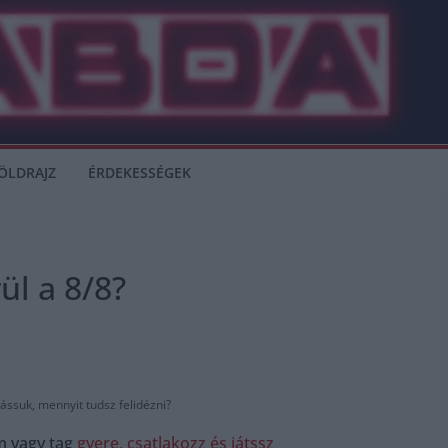
ÖLDRAJZ
ÉRDEKESSÉGEK
ül a 8/8?
ássuk, mennyit tudsz felidézni?
m vagy tag
gyere, csatlakozz és játssz