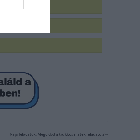
Napi feladatok: Megoldod a trükkös matek feladatot?