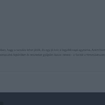
an, hogy a tanulás lehet játék, és egy jó kvíz a legjobb napi agytorna. Azért hozt
asabb fejtörőket és teszteket gyűjtöm össze neked – a focitól a filmművészeti