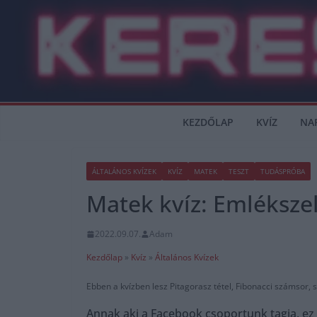
Skip
to
content
KEZDŐLAP
KVÍZ
NA
ÁLTALÁNOS KVÍZEK
KVÍZ
MATEK
TESZT
TUDÁSPRÓBA
Matek kvíz: Emlékszel
2022.09.07.
Adam
Kezdőlap
»
Kvíz
»
Általános Kvízek
Ebben a kvízben lesz Pitagorasz tétel, Fibonacci számsor, 
Annak aki a Facebook csoportunk tagja, ez