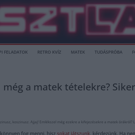
PI FELADATOK
RETRO KVÍZ
MATEK
TUDÁSPRÓBA
F
 még a matek tételekre? Siker
szinusz, koszinusz. Ajjaj! Emlékszel még ezekre a kifejezésekre a matek órákról? L
 könnyen fog menni, hisz
sokat játszunk
, kérdezünk. Ha ne