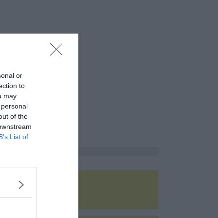
sonal or
ection to
ou may
 personal
out of the
 downstream
B’s List of
el, amely