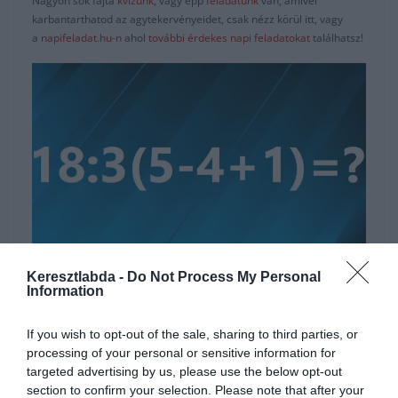
Nagyon sok fajta
kvízünk
, vagy épp
feladatunk
van, amivel
karbantarthatod az agytekervényeidet, csak nézz körül itt, vagy
a
napifeladat.hu-n
ahol
további érdekes napi feladatokat
találhatsz!
Hirdetés
Keresztlabda -
Do Not Process My Personal
Information
If you wish to opt-out of the sale, sharing to third parties, or
processing of your personal or sensitive information for
targeted advertising by us, please use the below opt-out
section to confirm your selection. Please note that after your