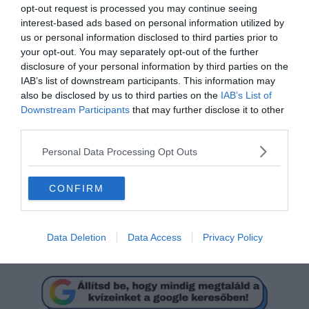
opt-out request is processed you may continue seeing
interest-based ads based on personal information utilized by
us or personal information disclosed to third parties prior to
your opt-out. You may separately opt-out of the further
disclosure of your personal information by third parties on the
IAB’s list of downstream participants. This information may
also be disclosed by us to third parties on the
IAB’s List of
Mi a megoldás?
Downstream Participants
that may further disclose it to other
third parties.
Personal Data Processing Opt Outs
12
CONFIRM
20
Data Deletion
Data Access
Privacy Policy
3