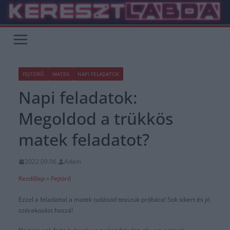
Skip
to
content
FEJTÖRŐ
MATEK
NAPI FELADATOK
Napi feladatok:
Megoldod a trükkös
matek feladatot?
2022.09.06.
Adam
Kezdőlap
»
Fejtörő
Ezzel a feladattal a matek tudásod tesszük próbára! Sok sikert és jó
szórakozást hozzá!