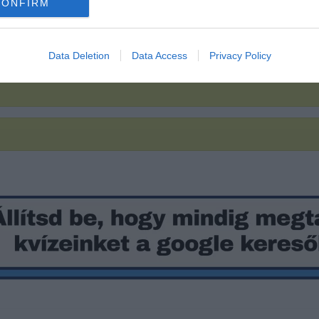
 kísértésbe ejtő íz. Minek volt ez a s
CONFIRM
Data Deletion
Data Access
Privacy Policy