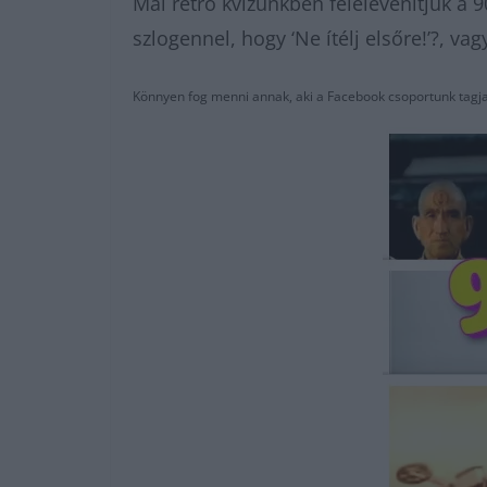
Mai retró kvízünkben felelevenítjük a 
szlogennel, hogy ‘Ne ítélj elsőre!’?, v
Könnyen fog menni annak, aki a Facebook csoportunk tagja,