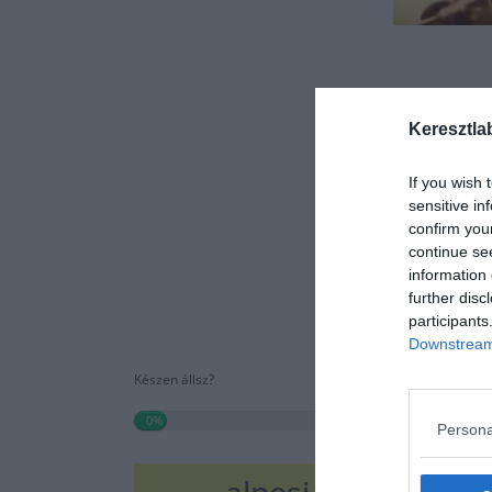
Keresztla
If you wish 
sensitive in
confirm you
continue se
information 
further disc
participants
Downstream 
Készen állsz?
0%
Persona