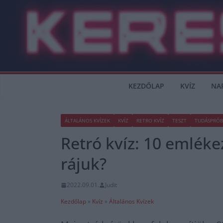
Skip
to
content
KEZDŐLAP
KVÍZ
NA
ÁLTALÁNOS KVÍZEK
KVÍZ
RETRO KVÍZ
TESZT
TUDÁSPRÓB
Retró kvíz: 10 emlék
rájuk?
2022.09.01.
Judit
Kezdőlap
»
Kvíz
»
Általános Kvízek