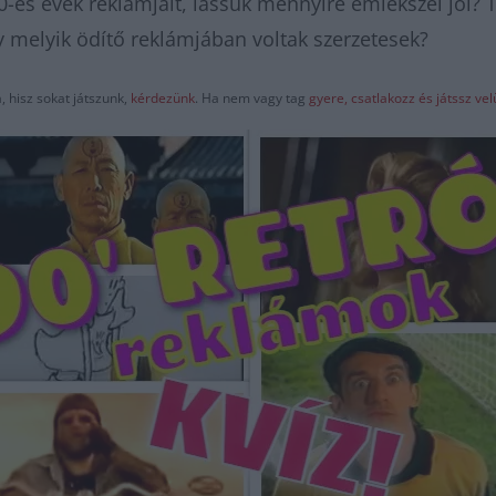
90-es évek reklámjait, lássuk mennyire emlékszel jól?
agy melyik ödítő reklámjában voltak szerzetesek?
 hisz sokat játszunk,
kérdezünk
. Ha nem vagy tag
gyere, csatlakozz és játssz v