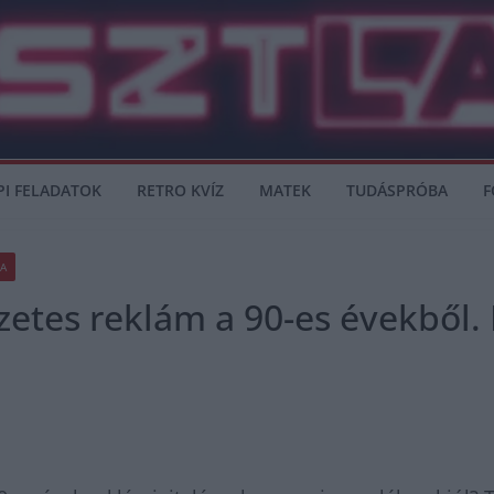
PI FELADATOK
RETRO KVÍZ
MATEK
TUDÁSPRÓBA
F
A
ezetes reklám a 90-es évekből