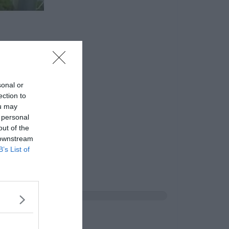
sonal or
ection to
ou may
 personal
out of the
 downstream
B’s List of