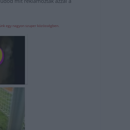
 Tudod mit reklámoztak azzal a
elünk egy nagyon szuper közösségben.