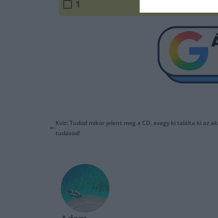
1
Kvíz: Tudod mikor jelent meg a CD, avagy ki találta ki az a
tudásod!