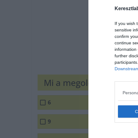
Keresztla
If you wish 
sensitive in
confirm you
continue se
information 
further disc
participants
Downstream 
Mi a megoldás?
Persona
6
9