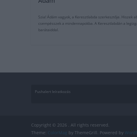
Adam
Szia! Ádám vagyok, a Keresztlabda szerkesztője. Hiszek abb
csempésszek a mindennapokba. A Keresztlabdán a legizgalm
barátaiddal.
Pushalert leíratkozás
Copyright © 2026
. All rights reserved.
Theme:
ColorMag
by ThemeGrill. Powered by
WordP