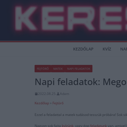
Skip
to
content
KEZDŐLAP
KVÍZ
NA
FEJTÖRŐ
MATEK
NAPI FELADATOK
Napi feladatok: Mego
2022.08.25.
Adam
Kezdőlap
»
Fejtörő
Ezzel a feladattal a matek tudásod tesszük próbára! Sok si
Nagyon sok fajta
kvízünk
, vagy épp
feladatunk
van, amivel 