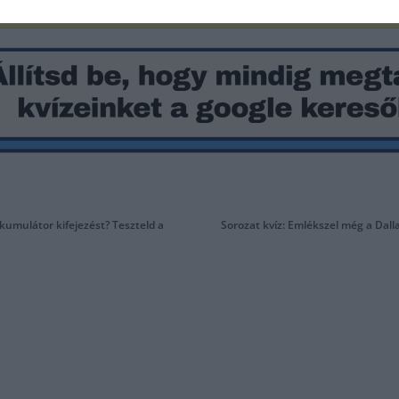
kkumulátor kifejezést? Teszteld a
Sorozat kvíz: Emlékszel még a Dall