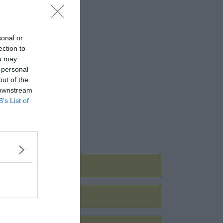
sonal or
ection to
ou may
 personal
out of the
 downstream
B’s List of