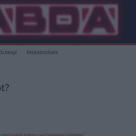
ÖLDRAJZ
ÉRDEKESSÉGEK
t?
-n
ahol
további érdekes napi feladatokat
találhatsz!