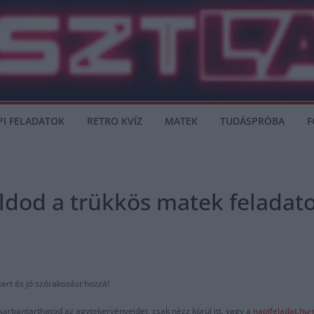
PI FELADATOK
RETRO KVÍZ
MATEK
TUDÁSPRÓBA
F
ldod a trükkös matek feladato
kert és jó szórakozást hozzá!
karbantarthatod az agytekervényeidet, csak nézz körül itt, vagy a
napifeladat.hu