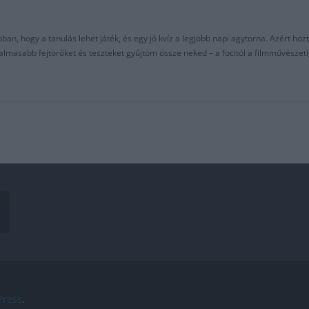
an, hogy a tanulás lehet játék, és egy jó kvíz a legjobb napi agytorna. Azért hozt
asabb fejtörőket és teszteket gyűjtöm össze neked – a focitól a filmművészeti
ress
.