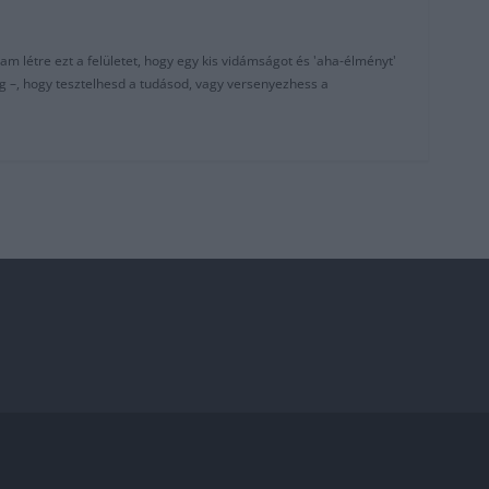
am létre ezt a felületet, hogy egy kis vidámságot és 'aha-élményt'
g –, hogy tesztelhesd a tudásod, vagy versenyezhess a