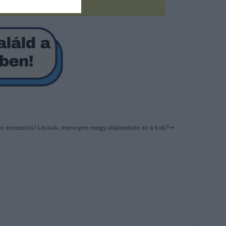
as sorozatra? Lássuk, mennyire megy olajozottan ez a kvíz?