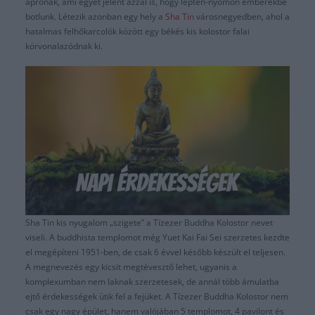
aprónak, ami egyet jelent azzal is, hogy lépten-nyomon emberekbe
botlunk. Létezik azonban egy hely a
Sha Tin
városnegyedben, ahol a
hatalmas felhőkarcolók között egy békés kis kolostor falai
körvonalazódnak ki.
Sha Tin kis nyugalom „szigete” a Tízezer Buddha Kolostor nevet
viseli. A buddhista templomot még Yuet Kai Fai Sei szerzetes kezdte
el megépíteni 1951-ben, de csak 6 évvel később készült el teljesen.
A megnevezés egy kicsit megtévesztő lehet, ugyanis a
komplexumban nem laknak szerzetesek, de annál több ámulatba
ejtő érdekességek ütik fel a fejüket. A Tízezer Buddha Kolostor nem
csak egy nagy épület, hanem valójában 5 templomot, 4 pavilont és