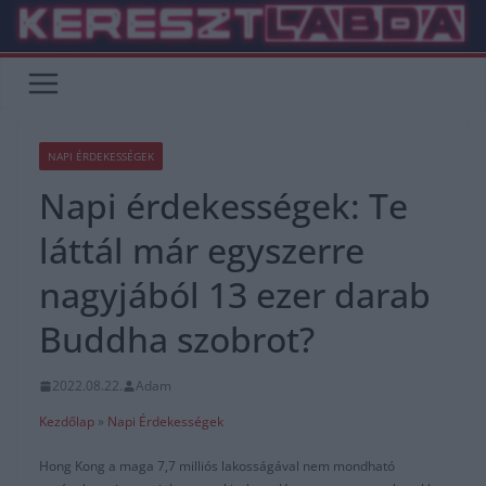
Skip
to
content
NAPI ÉRDEKESSÉGEK
Napi érdekességek: Te
láttál már egyszerre
nagyjából 13 ezer darab
Buddha szobrot?
2022.08.22.
Adam
Kezdőlap
»
Napi Érdekességek
Hong Kong a maga 7,7 milliós lakosságával nem mondható