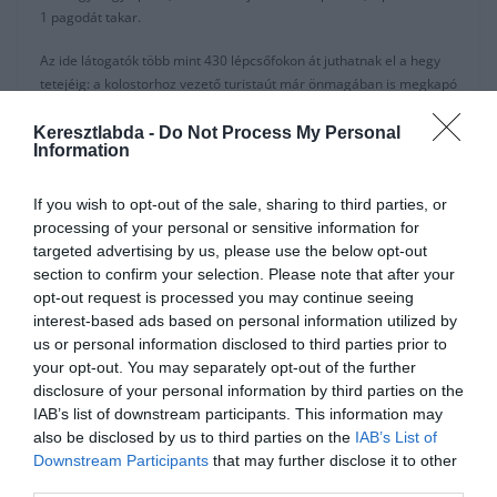
1 pagodát takar.
Az ide látogatók több mint 430 lépcsőfokon át juthatnak el a hegy
tetejéig: a kolostorhoz vezető turistaút már önmagában is megkapó
látvány, mivel az ösvényt mindkét oldalát életnagyságú, aranyra
festett Buddha szobrok szegélyezik –nagyjából 500 darabot
Keresztlabda -
Do Not Process My Personal
Information
számlálhatunk meg. A felfelé vezető úton érdemes egy kicsit
lelassítani és közelebbről is szemügyre venni ezeket az alkotásokat,
mivel mindegyik máshogy néz ki. Ha pedig szerencsénk van, akkor
If you wish to opt-out of the sale, sharing to third parties, or
vadon élő majmokkal is összetalálkozhatunk, akik szívesen
processing of your personal or sensitive information for
ücsörögnek a környező hegyek, völgyek ölén. A hegy tetején egy
targeted advertising by us, please use the below opt-out
igazán békés környezet és lélegzetelállítóan szép panoráma nyílik
section to confirm your selection. Please note that after your
Sha Tinre, illetve még több Buddha szoborra bukkanhatunk. Ott van
opt-out request is processed you may continue seeing
például a Tízezer Buddha Terem a maga 12.800 darab Buddha
interest-based ads based on personal information utilized by
szobrával, a Tízezer Buddha Pagoda, vagy a kis terasz is, ahol 18
us or personal information disclosed to third parties prior to
olyan figura van elhelyezve, amelyek a Buddhák legfontosabb
your opt-out. You may separately opt-out of the further
tanítványait ábrázolják. Érdemes megnézni a fehér elefántot és a
disclosure of your personal information by third parties on the
kék oroszlánt is, utóbbin a leghíresebb Buddha szobor ücsörög.
IAB’s list of downstream participants. This information may
also be disclosed by us to third parties on the
IAB’s List of
További napi érdekességek.
Downstream Participants
that may further disclose it to other
third parties.