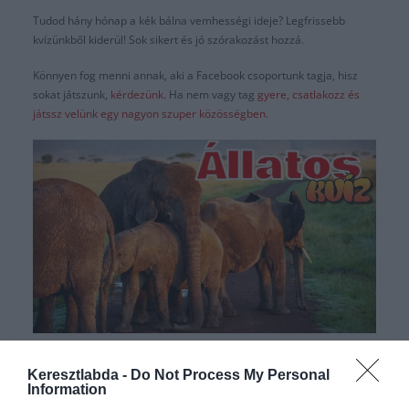
Tudod hány hónap a kék bálna vemhességi ideje? Legfrissebb
kvízünkből kiderül! Sok sikert és jó szórakozást hozzá.
Könnyen fog menni annak, aki a Facebook csoportunk tagja, hisz
sokat játszunk,
kérdezünk
. Ha nem vagy tag
gyere, csatlakozz és
játssz velünk egy nagyon szuper közösségben.
Hirdetés
Keresztlabda -
Do Not Process My Personal
Information