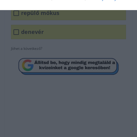
repülő mókus
denevér
Jöhet a következő?