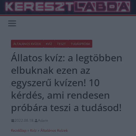
Skip
to
content
ÁLTALÁNOS KVÍZEK
KVÍZ
TESZT
TUDÁSPRÓBA
Állatos kvíz: a legtöbben
elbuknak ezen az
egyszerű kvízen! 10
kérdés, ami rendesen
próbára teszi a tudásod!
2022.08.18.
Adam
Kezdőlap
»
Kvíz
»
Általános Kvízek