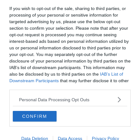
If you wish to opt-out of the sale, sharing to third parties, or
processing of your personal or sensitive information for
targeted advertising by us, please use the below opt-out
section to confirm your selection. Please note that after your
opt-out request is processed you may continue seeing
interest-based ads based on personal information utilized by
us or personal information disclosed to third parties prior to
your opt-out. You may separately opt-out of the further
disclosure of your personal information by third parties on the
IAB’s list of downstream participants. This information may
Készen állsz?
also be disclosed by us to third parties on the
IAB’s List of
Downstream Participants
that may further disclose it to other
0%
third parties.
Personal Data Processing Opt Outs
Melyik emlős képes
igazából repülni?
CONFIRM
ocelot
Data Deletion
Data Access
Privacy Policy