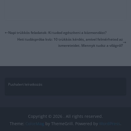
Napi trükkös feladatok: Ki tudod egészíteni a közmondást?
Heti tudáspróba kvíz: 10 trükkös kérdés, amivel felmérheted az
ismereteidet. Mennyit tudsz a világról?
Pushalert leíratkozás
Copyright © 2026
. All rights reserved.
Theme:
ColorMag
by ThemeGrill. Powered by
WordPress
.