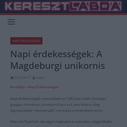
Skip
to
content
NAPI ÉRDEKESSÉGEK
Napi érdekességek: A
Magdeburgi unikornis
2022.08.17.
Adam
Kezdőlap
»
Napi Érdekességek
Napi érdekességek rovatunkban az 1663-ban talált részleges
gyapjas rinocérosz csontvázról lesz szó, ami talán a világ
legrosszabbul “rekonstruált” csontváza a történelem során.
Otto von Guericke, aki végül megkapta a csontokat, megpróbálta