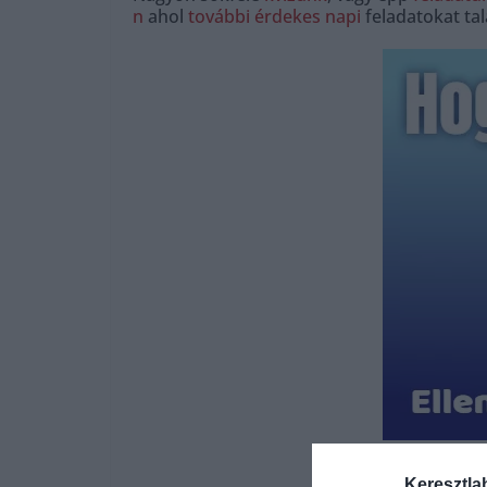
n
ahol
további érdekes napi
feladatokat tal
Keresztla