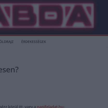
ÖLDRAJZ
ÉRDEKESSÉGEK
esen?
ézz körül itt, vagy a
napifeladat.hu-