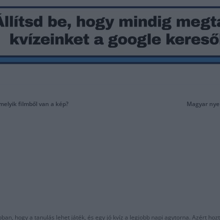
melyik filmből van a kép?
Magyar nyel
an, hogy a tanulás lehet játék, és egy jó kvíz a legjobb napi agytorna. Azért hozt