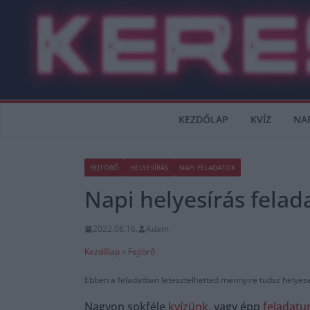
Skip
to
content
KEZDŐLAP
KVÍZ
NA
FEJTÖRŐ
HELYESÍRÁS
NAPI FELADATOK
Napi helyesírás felad
2022.08.16.
Adam
Kezdőlap
»
Fejtörő
Ebben a feladatban letesztelhetted mennyire tudsz helyesen
Nagyon sokféle
kvízünk
, vagy épp
feladatu