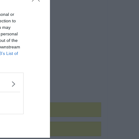
sonal or
ection to
ou may
 personal
out of the
 downstream
B’s List of