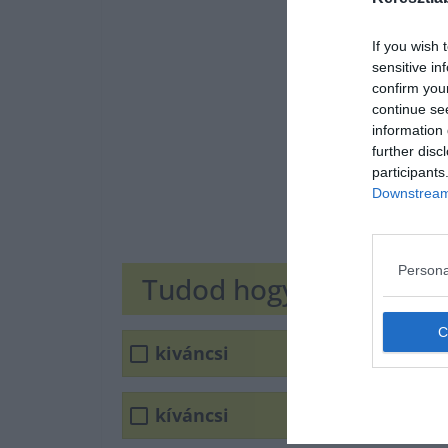
If you wish 
sensitive in
confirm you
continue se
information 
further disc
participants
Downstream 
Persona
Tudod hogyan írjuk he
kiváncsi
kíváncsi