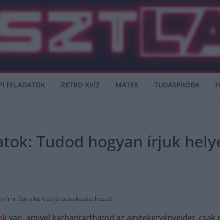
PI FELADATOK
RETRO KVÍZ
MATEK
TUDÁSPRÓBA
F
atok: Tudod hogyan írjuk hely
 írni! Sok sikert és jó szórakozást hozzá!
nk
van, amivel karbantarthatod az agytekervényeidet, csak n