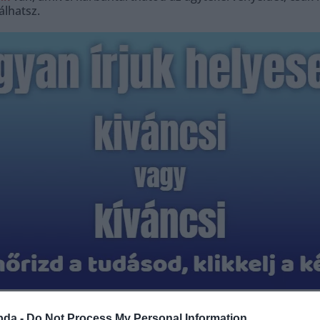
álhatsz.
Hirdetés
bda -
Do Not Process My Personal Information