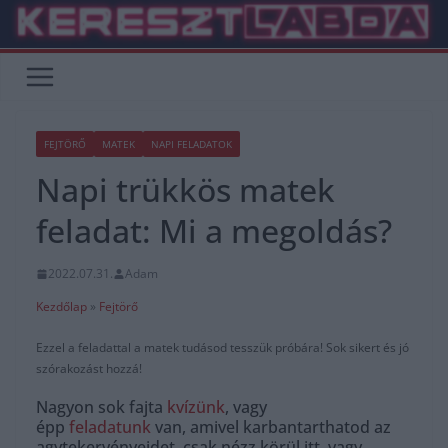
Skip
to
content
FEJTÖRŐ
MATEK
NAPI FELADATOK
Napi trükkös matek
feladat: Mi a megoldás?
2022.07.31.
Adam
Kezdőlap
»
Fejtörő
Ezzel a feladattal a matek tudásod tesszük próbára! Sok sikert és jó
szórakozást hozzá!
Nagyon sok fajta
kvízünk
, vagy
épp
feladatunk
van, amivel karbantarthatod az
agytekervényeidet, csak nézz körül itt, vagy