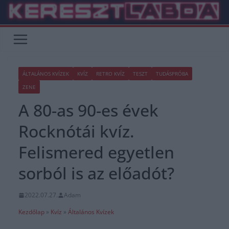
Skip
to
content
ÁLTALÁNOS KVÍZEK
KVÍZ
RETRO KVÍZ
TESZT
TUDÁSPRÓBA
ZENE
A 80-as 90-es évek
Rocknótái kvíz.
Felismered egyetlen
sorból is az előadót?
2022.07.27.
Adam
Kezdőlap
»
Kvíz
»
Általános Kvízek