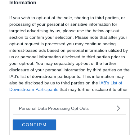
Information
If you wish to opt-out of the sale, sharing to third parties, or
processing of your personal or sensitive information for
targeted advertising by us, please use the below opt-out
section to confirm your selection. Please note that after your
opt-out request is processed you may continue seeing
interest-based ads based on personal information utilized by
us or personal information disclosed to third parties prior to
your opt-out. You may separately opt-out of the further
disclosure of your personal information by third parties on the
Készen állsz?
IAB’s list of downstream participants. This information may
also be disclosed by us to third parties on the
IAB’s List of
0%
Downstream Participants
that may further disclose it to other
third parties.
Ment a hűtlen nehéz
Personal Data Processing Opt Outs
fejjel Visszamenne, de ő
már nem kell, Érzi,
CONFIRM
hálátlan lett sorsa.