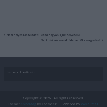
Napi helyesírás feladat: Tudod hogyan írjuk helyesen?
Napi trükkös matek feladat: Mi a megoldás?
Pushalert leíratkozás
Copyright © 2026
. All rights reserved.
Theme:
ColorMag
by ThemeGrill. Powered by
WordPress
.