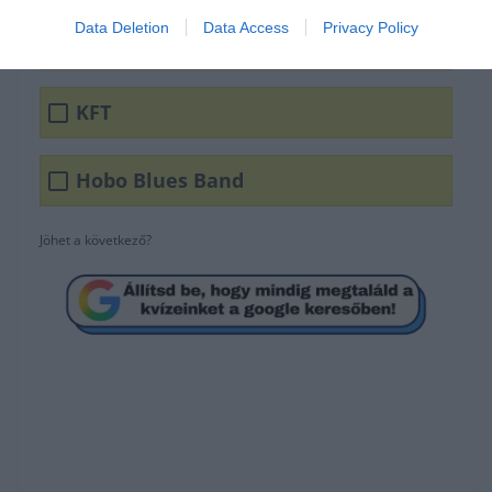
Data Deletion
Data Access
Privacy Policy
Edda Művek
KFT
Hobo Blues Band
Jöhet a következő?