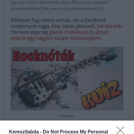
Egy-egy sorból is felismered a 80-as 90-es évek rocknótáit?
Kvízünkből kiderül! Sok sikert és jó szórakozást hozzá 🙂
Könnyen fog menni annak, aki a Facebook
csoportunk tagja, hisz sokat játszunk,
kérdezünk
.
Ha nem vagy tag
gyere, csatlakozz és játssz
velünk egy nagyon szuper közösségben.
Hirdetés
Keresztlabda -
Do Not Process My Personal