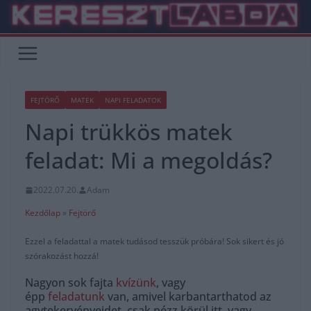
Skip
to
content
FEJTÖRŐ
MATEK
NAPI FELADATOK
Napi trükkös matek
feladat: Mi a megoldás?
2022.07.20.
Adam
Kezdőlap
»
Fejtörő
Ezzel a feladattal a matek tudásod tesszük próbára! Sok sikert és jó
szórakozást hozzá!
Nagyon sok fajta
kvízünk
, vagy
épp
feladatunk
van, amivel karbantarthatod az
agytekervényeidet, csak nézz körül itt, vagy