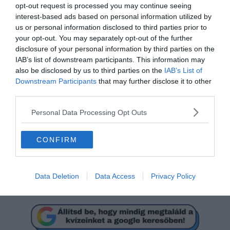
opt-out request is processed you may continue seeing
interest-based ads based on personal information utilized by
us or personal information disclosed to third parties prior to
your opt-out. You may separately opt-out of the further
disclosure of your personal information by third parties on the
IAB’s list of downstream participants. This information may
also be disclosed by us to third parties on the
IAB’s List of
Mi a megoldás?
Downstream Participants
that may further disclose it to other
third parties.
Personal Data Processing Opt Outs
17
CONFIRM
18
Data Deletion
Data Access
Privacy Policy
12