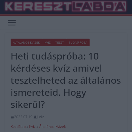
Skip
to
content
ÁLTALÁNOS KVÍZEK
KVÍZ
TESZT
TUDÁSPRÓBA
Heti tudáspróba: 10
kérdéses kvíz amivel
tesztelheted az általános
ismereteid. Hogy
sikerül?
2022.07.19.
Judit
Kezdőlap
»
Kvíz
»
Általános Kvízek