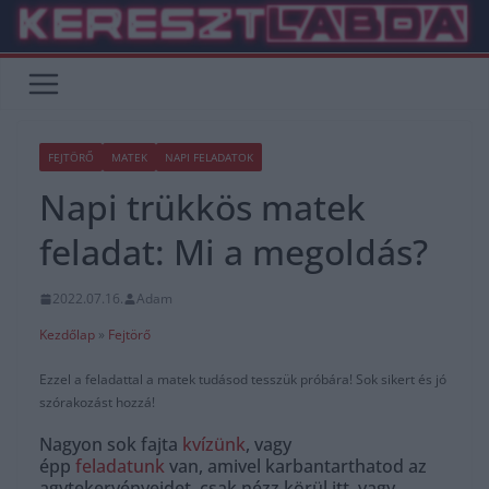
Skip
to
content
FEJTÖRŐ
MATEK
NAPI FELADATOK
Napi trükkös matek
feladat: Mi a megoldás?
2022.07.16.
Adam
Kezdőlap
»
Fejtörő
Ezzel a feladattal a matek tudásod tesszük próbára! Sok sikert és jó
szórakozást hozzá!
Nagyon sok fajta
kvízünk
, vagy
épp
feladatunk
van, amivel karbantarthatod az
agytekervényeidet, csak nézz körül itt, vagy