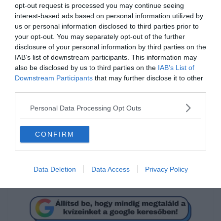
opt-out request is processed you may continue seeing
interest-based ads based on personal information utilized by
us or personal information disclosed to third parties prior to
your opt-out. You may separately opt-out of the further
disclosure of your personal information by third parties on the
IAB’s list of downstream participants. This information may
also be disclosed by us to third parties on the
IAB’s List of
Mi a megoldás?
Downstream Participants
that may further disclose it to other
third parties.
Personal Data Processing Opt Outs
9
CONFIRM
-30
Data Deletion
Data Access
Privacy Policy
12