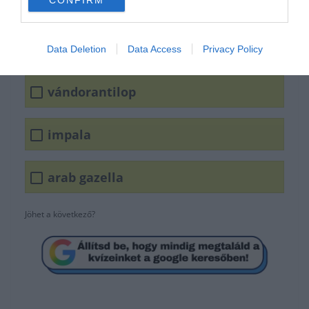
CONFIRM
Data Deletion
Data Access
Privacy Policy
vándorantilop
impala
arab gazella
Jöhet a következő?