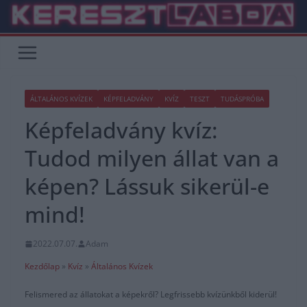
Skip
to
content
ÁLTALÁNOS KVÍZEK
KÉPFELADVÁNY
KVÍZ
TESZT
TUDÁSPRÓBA
Képfeladvány kvíz:
Tudod milyen állat van a
képen? Lássuk sikerül-e
mind!
2022.07.07.
Adam
Kezdőlap
»
Kvíz
»
Általános Kvízek
Felismered az állatokat a képekről? Legfrissebb kvízünkből kiderül!