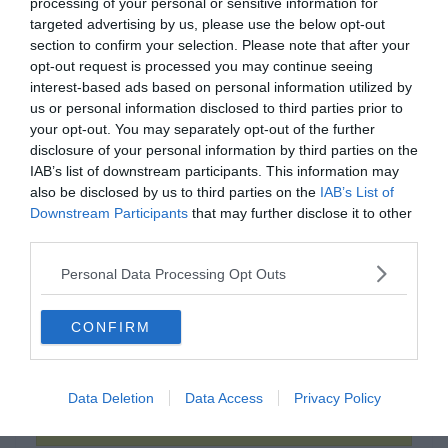
processing of your personal or sensitive information for
targeted advertising by us, please use the below opt-out
section to confirm your selection. Please note that after your
opt-out request is processed you may continue seeing
interest-based ads based on personal information utilized by
us or personal information disclosed to third parties prior to
your opt-out. You may separately opt-out of the further
disclosure of your personal information by third parties on the
IAB’s list of downstream participants. This information may
also be disclosed by us to third parties on the
IAB’s List of
Tudod hogyan írjuk
Downstream Participants
that may further disclose it to other
helyesen?
third parties.
Personal Data Processing Opt Outs
cukíni
CONFIRM
cukkini
Data Deletion
Data Access
Privacy Policy
cukini