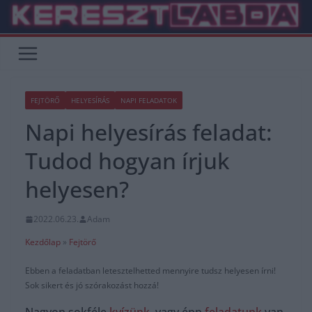
Skip
to
content
FEJTÖRŐ
HELYESÍRÁS
NAPI FELADATOK
Napi helyesírás feladat:
Tudod hogyan írjuk
helyesen?
2022.06.23.
Adam
Kezdőlap
»
Fejtörő
Ebben a feladatban letesztelhetted mennyire tudsz helyesen írni!
Sok sikert és jó szórakozást hozzá!