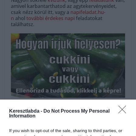
Nagyon sokféle
kvízünk
, vagy épp
feladatunk
van,
amivel karbantarthatod az agytekervényeidet,
csak nézz körül itt, vagy a
napifeladat.hu-
n
ahol
további érdekes napi
feladatokat
találhatsz.
Hirdetés
Keresztlabda -
Do Not Process My Personal
Information
If you wish to opt-out of the sale, sharing to third parties, or