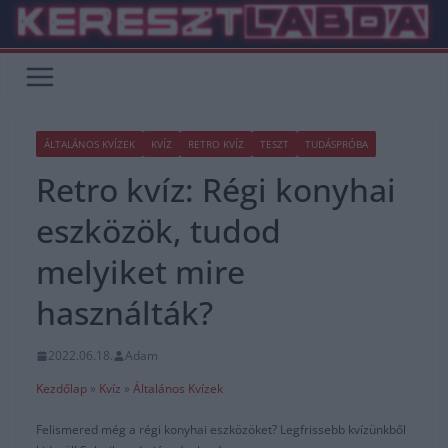
Skip
to
content
ÁLTALÁNOS KVÍZEK
KVÍZ
RETRO KVÍZ
TESZT
TUDÁSPRÓBA
Retro kvíz: Régi konyhai
eszközök, tudod
melyiket mire
használták?
2022.06.18.
Adam
Kezdőlap
»
Kvíz
»
Általános Kvízek
Felismered még a régi konyhai eszközöket? Legfrissebb kvízünkből