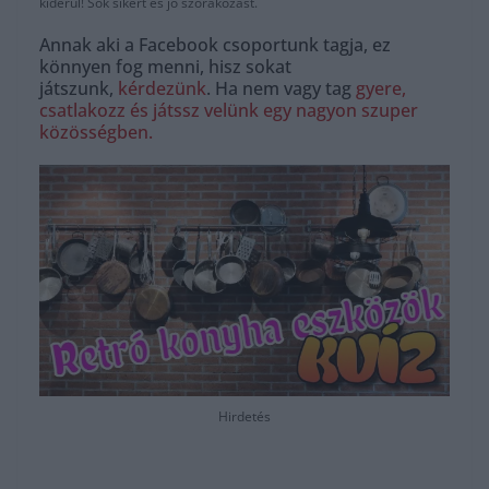
kiderül! Sok sikert és jó szórakozást.
Annak aki a Facebook csoportunk tagja, ez
könnyen fog menni, hisz sokat
játszunk,
kérdezünk
. Ha nem vagy tag
gyere,
csatlakozz és játssz velünk egy nagyon szuper
közösségben.
Hirdetés