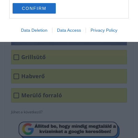
CONFIRM
Data Deletion
Data Access
Privacy Policy
Grillsütő
Habverő
Merülő forraló
Jöhet a következő?