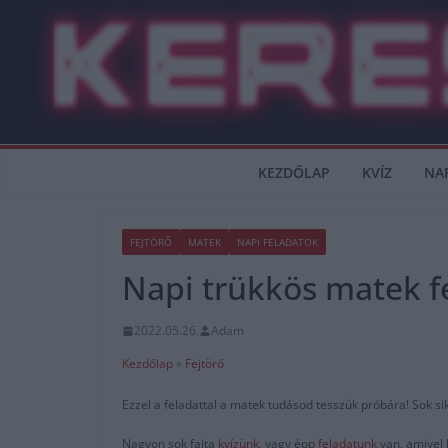
Skip
to
content
KEZDŐLAP
KVÍZ
NA
FEJTÖRŐ
MATEK
NAPI FELADATOK
Napi trükkös matek f
2022.05.26.
Adam
Kezdőlap
»
Fejtörő
Ezzel a feladattal a matek tudásod tesszük próbára! Sok si
Nagyon sok fajta
kvízünk
, vagy épp
feladatunk
van, amivel 