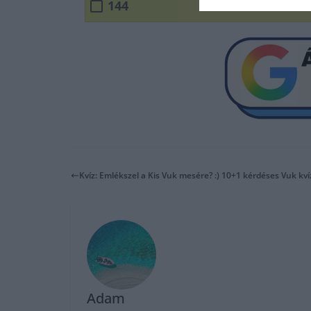
144
Kvíz: Emlékszel a Kis Vuk mesére? :) 10+1 kérdéses Vuk kví
Adam