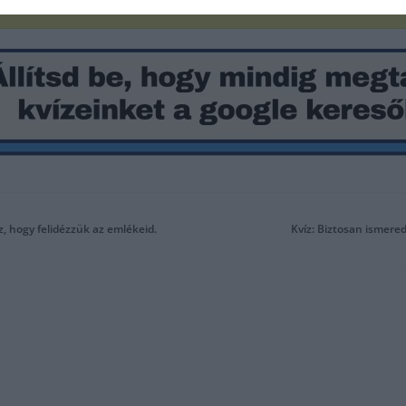
z, hogy felidézzük az emlékeid.
Kvíz: Biztosan ismered