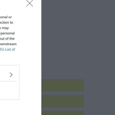
sonal or
ection to
ou may
 personal
out of the
 downstream
B’s List of