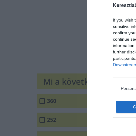
Keresztla
If you wish 
sensitive in
confirm you
continue se
information 
further disc
participants
Downstream 
Mi a következő szám?
Persona
360
252