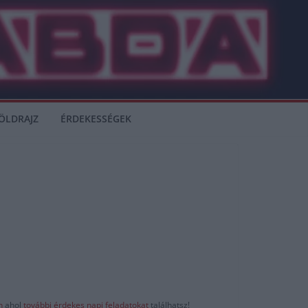
ÖLDRAJZ
ÉRDEKESSÉGEK
-n
ahol
további érdekes napi feladatokat
találhatsz!