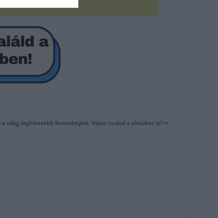
 a világ leghíresebb festményeit. Vajon tudod a címüket is?