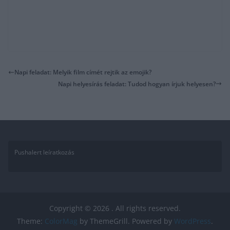
Napi feladat: Melyik film címét rejtik az emojik?
Napi helyesírás feladat: Tudod hogyan írjuk helyesen?
Pushalert leíratkozás
Copyright © 2026
. All rights reserved.
Theme:
ColorMag
by ThemeGrill. Powered by
WordPress
.