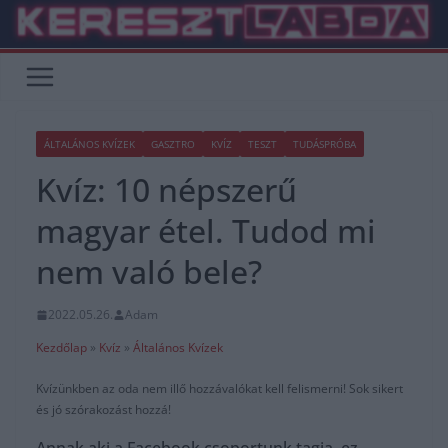
Skip
to
content
ÁLTALÁNOS KVÍZEK
GASZTRO
KVÍZ
TESZT
TUDÁSPRÓBA
Kvíz: 10 népszerű
magyar étel. Tudod mi
nem való bele?
2022.05.26.
Adam
Kezdőlap
»
Kvíz
»
Általános Kvízek
Kvízünkben az oda nem illő hozzávalókat kell felismerni! Sok sikert
és jó szórakozást hozzá!