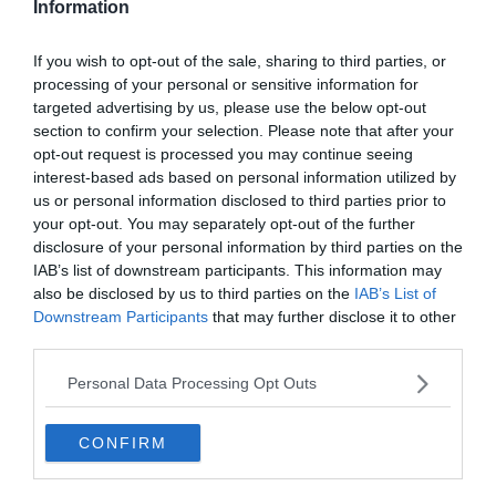
Information
If you wish to opt-out of the sale, sharing to third parties, or
processing of your personal or sensitive information for
targeted advertising by us, please use the below opt-out
section to confirm your selection. Please note that after your
opt-out request is processed you may continue seeing
interest-based ads based on personal information utilized by
Készen állsz?
us or personal information disclosed to third parties prior to
your opt-out. You may separately opt-out of the further
0%
disclosure of your personal information by third parties on the
IAB’s list of downstream participants. This information may
Sokunk kedvence a
also be disclosed by us to third parties on the
IAB’s List of
Downstream Participants
that may further disclose it to other
somlói galuska. Milyen
third parties.
piskótából készül az
eredeti recept szerint?
Personal Data Processing Opt Outs
CONFIRM
Natúr, kakaós és diós