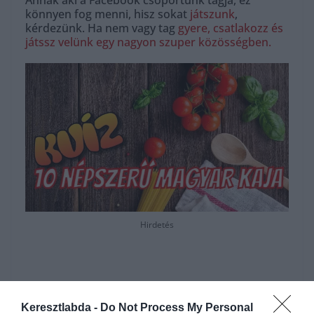
Annak aki a Facebook csoportunk tagja, ez
könnyen fog menni, hisz sokat
játszunk
,
kérdezünk. Ha nem vagy tag
gyere, csatlakozz és
játssz velünk egy nagyon szuper közösségben.
Hirdetés
Keresztlabda -
Do Not Process My Personal