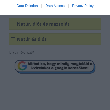
Data Deletion
Data Access
Privacy Policy
Kakaós és diós
Natúr, diós és mazsolás
Natúr és diós
Jöhet a következő?