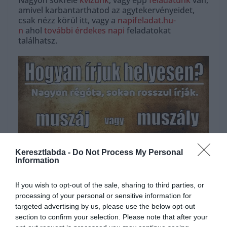
Nagyon sokféle
kvízünk
, vagy épp
feladatunk
van,
amivel karbantarthatod az agytekervényeidet,
csak nézz körül itt, vagy a
napifeladat.hu-
n
ahol
további érdekes napi
feladatokat
találhatsz.
Keresztlabda -
Do Not Process My Personal
Information
Hirdetés
If you wish to opt-out of the sale, sharing to third parties, or
processing of your personal or sensitive information for
targeted advertising by us, please use the below opt-out
section to confirm your selection. Please note that after your