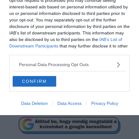
opt-out request is processed you may continue seeing
interest-based ads based on personal information utilized by
us or personal information disclosed to third parties prior to
your opt-out. You may separately opt-out of the further
disclosure of your personal information by third parties on the
IAB’s list of downstream participants. This information may
also be disclosed by us to third parties on the
IAB’s List of
Downstream Participants
that may further disclose it to other
third parties.
Hogyan írjuk helyesen?
Personal Data Processing Opt Outs
CONFIRM
muszály
muszáj
Data Deletion
Data Access
Privacy Policy