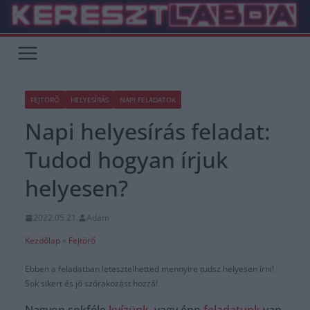
Skip
to
content
FEJTÖRŐ
HELYESÍRÁS
NAPI FELADATOK
Napi helyesírás feladat:
Tudod hogyan írjuk
helyesen?
2022.05.21.
Adam
Kezdőlap
»
Fejtörő
Ebben a feladatban letesztelhetted mennyire tudsz helyesen írni!
Sok sikert és jó szórakozást hozzá!