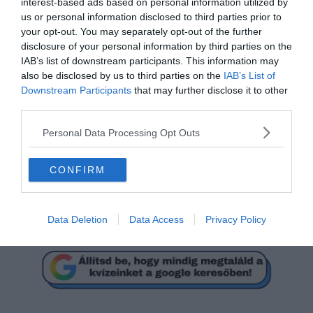
interest-based ads based on personal information utilized by
us or personal information disclosed to third parties prior to
your opt-out. You may separately opt-out of the further
disclosure of your personal information by third parties on the
IAB’s list of downstream participants. This information may
also be disclosed by us to third parties on the
IAB’s List of
Mi a megoldás?
Downstream Participants
that may further disclose it to other
third parties.
17
Personal Data Processing Opt Outs
CONFIRM
23
19
Data Deletion
Data Access
Privacy Policy