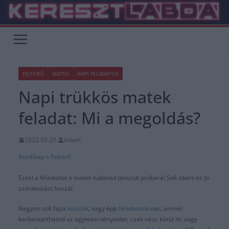
Skip
to
content
FEJTÖRŐ
MATEK
NAPI FELADATOK
Napi trükkös matek
feladat: Mi a megoldás?
2022.05.20.
Adam
Kezdőlap
»
Fejtörő
Ezzel a feladattal a matek tudásod tesszük próbára! Sok sikert és jó
szórakozást hozzá!
Nagyon sok fajta
kvízünk
, vagy épp
feladatunk
van, amivel
karbantarthatod az agytekervényeidet, csak nézz körül itt, vagy