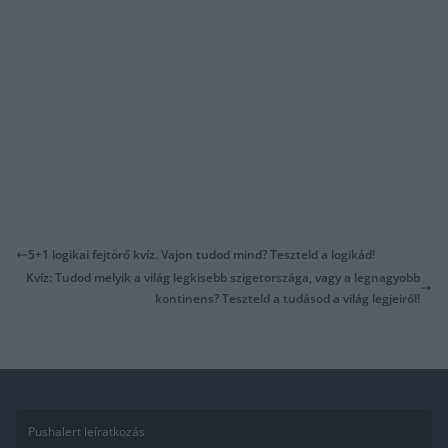
5+1 logikai fejtörő kvíz. Vajon tudod mind? Teszteld a logikád!
Kvíz: Tudod melyik a világ legkisebb szigetországa, vagy a legnagyobb
kontinens? Teszteld a tudásod a világ legjeiről!
Pushalert leíratkozás