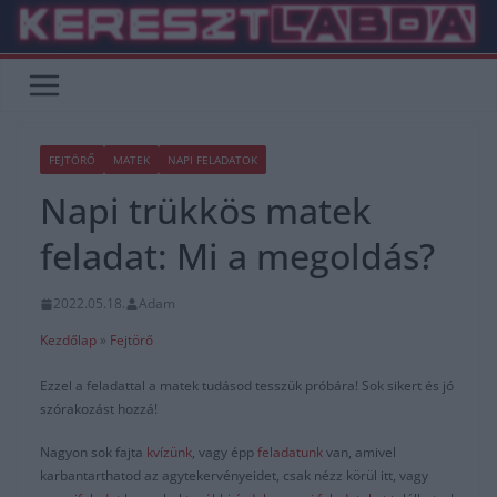
Skip
to
content
FEJTÖRŐ
MATEK
NAPI FELADATOK
Napi trükkös matek
feladat: Mi a megoldás?
2022.05.18.
Adam
Kezdőlap
»
Fejtörő
Ezzel a feladattal a matek tudásod tesszük próbára! Sok sikert és jó
szórakozást hozzá!
Nagyon sok fajta
kvízünk
, vagy épp
feladatunk
van, amivel
karbantarthatod az agytekervényeidet, csak nézz körül itt, vagy