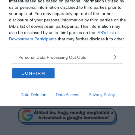
interest-based ads based on personal information utilized by
us or personal information disclosed to third parties prior to
your opt-out. You may separately opt-out of the further
disclosure of your personal information by third parties on the
IAB’s list of downstream participants. This information may
also be disclosed by us to third parties on the
IAB’s List of
Mi a megoldás?
Downstream Participants
that may further disclose it to other
third parties.
24
Personal Data Processing Opt Outs
CONFIRM
8
32
Data Deletion
Data Access
Privacy Policy