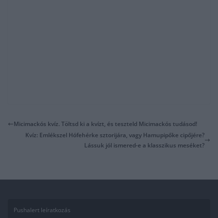
Micimackós kvíz. Töltsd ki a kvízt, és teszteld Micimackós tudásod!
Kvíz: Emlékszel Hófehérke sztorijára, vagy Hamupipőke cipőjére?
Lássuk jól ismered-e a klasszikus meséket?
Pushalert leíratkozás