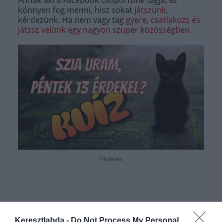
Annak aki a Facebook csoportunk tagja, ez
könnyen fog menni, hisz sokat
játszunk
,
kérdezünk. Ha nem vagy tag
gyere, csatlakozz és
játssz velünk egy nagyon szuper közösségben.
Hirdetés
Keresztlabda -
Do Not Process My Personal