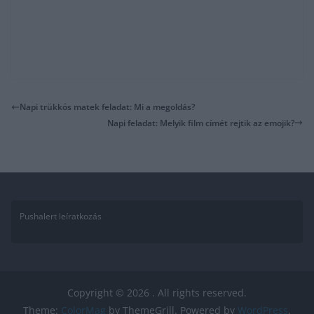
Napi trükkös matek feladat: Mi a megoldás?
Napi feladat: Melyik film címét rejtik az emojik?
Pushalert leíratkozás
Copyright © 2026
. All rights reserved.
Theme:
ColorMag
by ThemeGrill. Powered by
WordPress
.