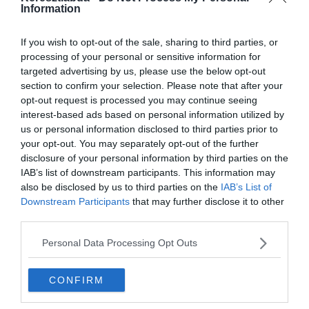
Information
If you wish to opt-out of the sale, sharing to third parties, or
processing of your personal or sensitive information for
targeted advertising by us, please use the below opt-out
section to confirm your selection. Please note that after your
opt-out request is processed you may continue seeing
interest-based ads based on personal information utilized by
Készen állsz?
us or personal information disclosed to third parties prior to
your opt-out. You may separately opt-out of the further
0%
disclosure of your personal information by third parties on the
IAB’s list of downstream participants. This information may
Az almához köthető talán
also be disclosed by us to third parties on the
IAB’s List of
a legtöbb népi hiedelem.
Downstream Participants
that may further disclose it to other
third parties.
Mi történik, ha egy leány
a válla fölött hátraveti az
Personal Data Processing Opt Outs
almahéjat?
CONFIRM
A földön landoló héj leesve egy