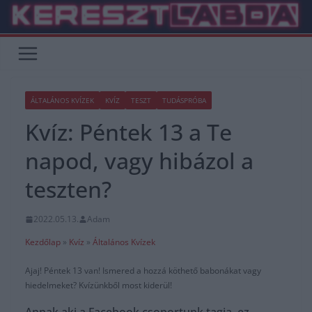
Skip
to
content
ÁLTALÁNOS KVÍZEK
KVÍZ
TESZT
TUDÁSPRÓBA
Kvíz: Péntek 13 a Te
napod, vagy hibázol a
teszten?
2022.05.13.
Adam
Kezdőlap
»
Kvíz
»
Általános Kvízek
Ajaj! Péntek 13 van! Ismered a hozzá köthető babonákat vagy
hiedelmeket? Kvízünkből most kiderül!