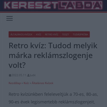
Skip
to
content
ÁLTALÁNOS KVÍZEK
KVÍZ
RETRO KVÍZ
TESZT
TUDÁSPRÓBA
Retro kvíz: Tudod melyik
márka reklámszlogenje
volt?
2022.05.11.
Judit
Kezdőlap
»
Kvíz
»
Általános Kvízek
Retro kvízünkben feleleveítjük a 70-es, 80-as,
90-es évek legismertebb reklámszlogenjeit,