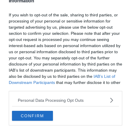
Information
If you wish to opt-out of the sale, sharing to third parties, or
processing of your personal or sensitive information for
targeted advertising by us, please use the below opt-out
section to confirm your selection. Please note that after your
opt-out request is processed you may continue seeing
interest-based ads based on personal information utilized by
us or personal information disclosed to third parties prior to
your opt-out. You may separately opt-out of the further
disclosure of your personal information by third parties on the
IAB’s list of downstream participants. This information may
Készen állsz?
also be disclosed by us to third parties on the
IAB’s List of
Downstream Participants
that may further disclose it to other
0%
third parties.
Personal Data Processing Opt Outs
Emlékszel még rá?
'Útbaesik jövet-menet a
CONFIRM
... ... .'