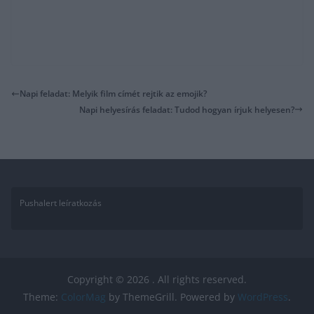
Napi feladat: Melyik film címét rejtik az emojik?
Napi helyesírás feladat: Tudod hogyan írjuk helyesen?
Pushalert leíratkozás
Copyright © 2026
. All rights reserved.
Theme:
ColorMag
by ThemeGrill. Powered by
WordPress
.