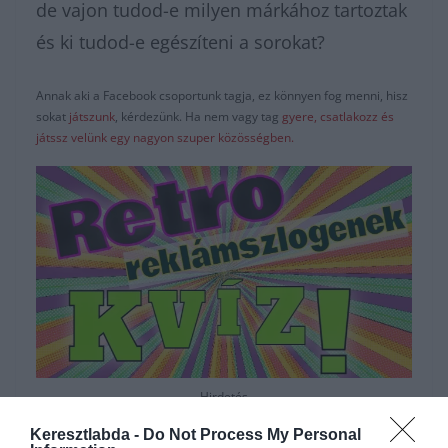
de vajon tudod-e milyen márkához tartoztak
és ki tudod-e egészíteni a sorokat?
Annak aki a Facebook csoportunk tagja, ez könnyen fog menni, hisz
sokat
játszunk
, kérdezünk. Ha nem vagy tag
gyere, csatlakozz és
játssz velünk egy nagyon szuper közösségben.
Hirdetés
Keresztlabda -
Do Not Process My Personal