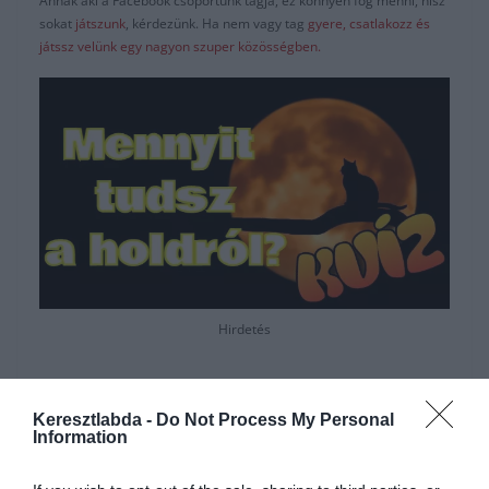
Annak aki a Facebook csoportunk tagja, ez könnyen fog menni, hisz
sokat
játszunk
, kérdezünk. Ha nem vagy tag
gyere, csatlakozz és
játssz velünk egy nagyon szuper közösségben.
Hirdetés
Keresztlabda -
Do Not Process My Personal
Information