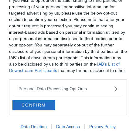
If you wish to opt-out of the sale, sharing to third parties, or
processing of your personal or sensitive information for
targeted advertising by us, please use the below opt-out
section to confirm your selection. Please note that after your
opt-out request is processed you may continue seeing
interest-based ads based on personal information utilized by
us or personal information disclosed to third parties prior to
your opt-out. You may separately opt-out of the further
Készen állsz?
disclosure of your personal information by third parties on the
IAB’s list of downstream participants. This information may
0%
also be disclosed by us to third parties on the
IAB’s List of
Downstream Participants
that may further disclose it to other
Mi volt a neve annak az
third parties.
űrhajósnak, aki először
Personal Data Processing Opt Outs
járt a Holdon?
CONFIRM
Buzz Aldrin
Data Deletion
Data Access
Privacy Policy
Neil Armstrong