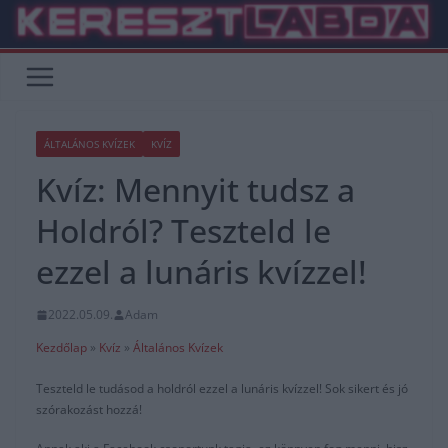
Skip
to
content
ÁLTALÁNOS KVÍZEK
KVÍZ
Kvíz: Mennyit tudsz a
Holdról? Teszteld le
ezzel a lunáris kvízzel!
2022.05.09.
Adam
Kezdőlap
»
Kvíz
»
Általános Kvízek
Teszteld le tudásod a holdról ezzel a lunáris kvízzel! Sok sikert és jó
szórakozást hozzá!