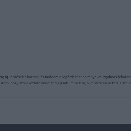
ndig új kérdések cikáznak, és imádom a legérdekesebb tényeket izgalmas feladvá
al írom, hogy szórakoztató kihívást nyújtsak. Remélem, a kérdéseim neked is sze