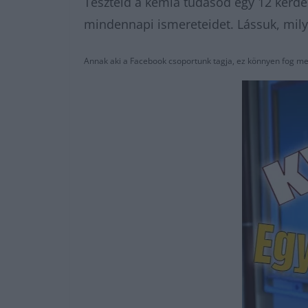
Teszteld a kémia tudásod egy 12 kérdés
mindennapi ismereteidet. Lássuk, mily
Annak aki a Facebook csoportunk tagja, ez könnyen fog me