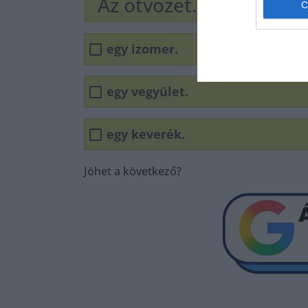
Az ötvözet...
egy izomer.
egy vegyület.
egy keverék.
Jöhet a következő?