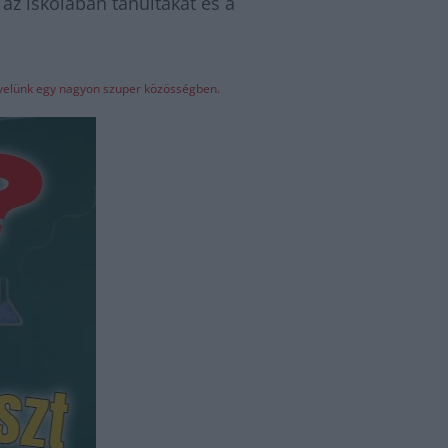
az iskolában tanultakat és a
z velünk egy nagyon szuper közösségben.