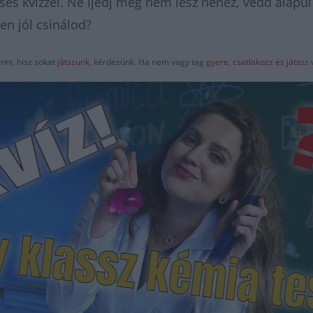
es kvízzel. Ne ijedj meg nem lesz nehéz, vedd alapul 
en jól csinálod?
nni, hisz sokat
játszunk
, kérdezünk. Ha nem vagy tag
gyere, csatlakozz és játss