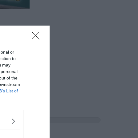
sonal or
ection to
ou may
 personal
out of the
 downstream
B’s List of