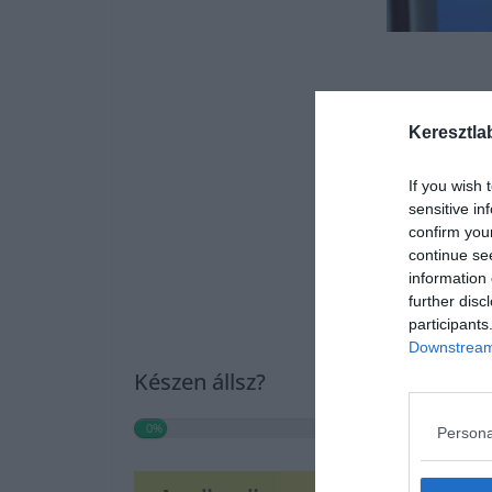
Keresztla
If you wish 
sensitive in
confirm you
continue se
information 
further disc
participants
Downstream 
Készen állsz?
0%
Persona