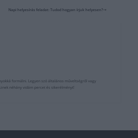
Napi helyesírás feladat: Tudod hogyan írjuk helyesen?
nyokká formálni. Legyen szó általános műveltségről vagy
reznek néhány vidám percet és sikerélményt!