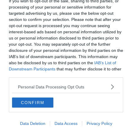
If you wish to opt-out of the sale, sharing to third parties, or
processing of your personal or sensitive information for
targeted advertising by us, please use the below opt-out
section to confirm your selection. Please note that after your
opt-out request is processed you may continue seeing
interest-based ads based on personal information utilized by
us or personal information disclosed to third parties prior to
Készen állsz?
your opt-out. You may separately opt-out of the further
disclosure of your personal information by third parties on the
IAB’s list of downstream participants. This information may
0%
also be disclosed by us to third parties on the
IAB’s List of
Downstream Participants
that may further disclose it to other
Hány éves időtartamra
third parties.
választják a köztárasági
Personal Data Processing Opt Outs
elnököt?
CONFIRM
4
Data Deletion
Data Access
Privacy Policy
5