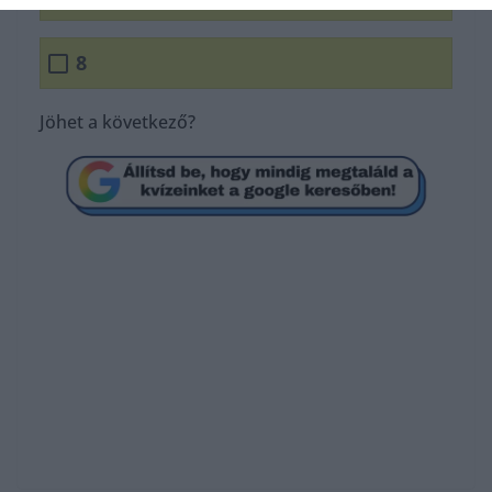
8
Jöhet a következő?