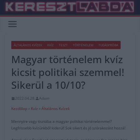
Skip
to
content
ÁLTALÁNOS KVÍZEK
KVÍZ
TESZT
TÖRTÉNELEM
TUDÁSPRÓBA
Magyar történelem kvíz
kicsit politikai szemmel!
Sikerül a 10/10?
2022.04.28.
Adam
Kezdőlap
»
Kvíz
»
Általános Kvízek
Mennyire vagy tisztába a magyar politikai történelemmel?
Legfrissebb kvízünkből kiderül! Sok sikert és jó szórakozást hozzá!