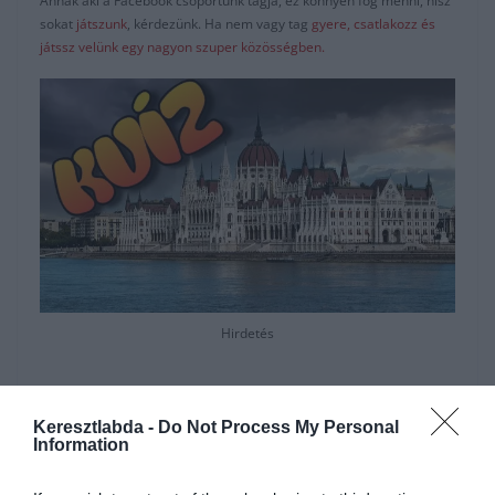
Annak aki a Facebook csoportunk tagja, ez könnyen fog menni, hisz
sokat
játszunk
, kérdezünk. Ha nem vagy tag
gyere, csatlakozz és
játssz velünk egy nagyon szuper közösségben.
Hirdetés
Keresztlabda -
Do Not Process My Personal
Information