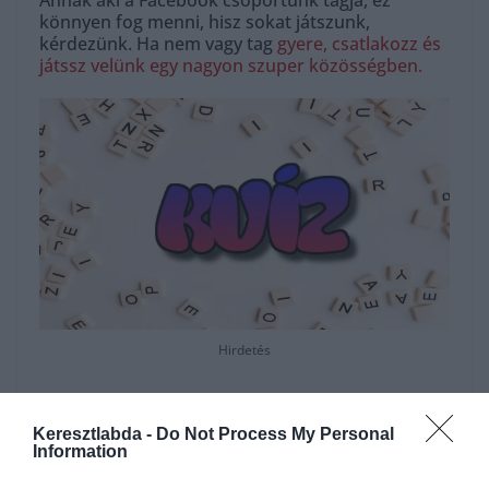
Annak aki a Facebook csoportunk tagja, ez
könnyen fog menni, hisz sokat játszunk,
kérdezünk. Ha nem vagy tag
gyere, csatlakozz és
játssz velünk egy nagyon szuper közösségben.
Hirdetés
Keresztlabda -
Do Not Process My Personal
Information