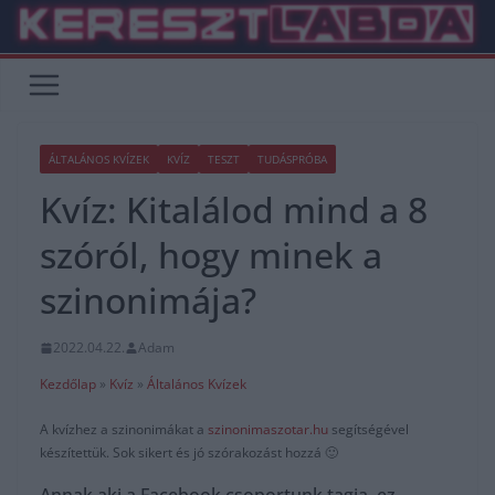
Skip
to
content
ÁLTALÁNOS KVÍZEK
KVÍZ
TESZT
TUDÁSPRÓBA
Kvíz: Kitalálod mind a 8
szóról, hogy minek a
szinonimája?
2022.04.22.
Adam
Kezdőlap
»
Kvíz
»
Általános Kvízek
A kvízhez a szinonimákat a
szinonimaszotar.hu
segítségével
készítettük. Sok sikert és jó szórakozást hozzá 🙂