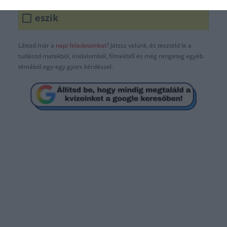
eszik
Láttad már a
napi feladatainkat
? Játssz velünk, és teszteld le a
tudásod matekból, irodalomból, filmekből és még rengeteg egyéb
témából egy-egy gyors kérdéssel.