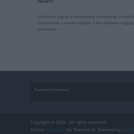
Adam
Szia! Ádám vagyok, a Keresztlabda szerkesztője. Hiszek abb
csempésszek a mindennapokba. A Keresztlabdán a legizgalm
barátaiddal.
Pushalert leíratkozás
Copyright © 2026
. All rights reserved.
Theme:
ColorMag
by ThemeGrill. Powered by
WordP