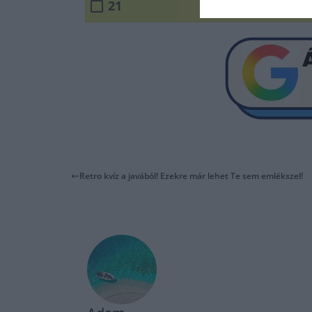
21
Retro kvíz a javából! Ezekre már lehet Te sem emlékszel!