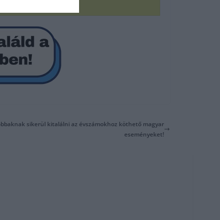
jobbaknak sikerül kitalálni az évszámokhoz köthető magyar
eseményeket!