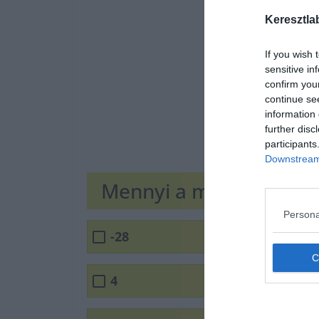
Keresztla
If you wish 
sensitive in
confirm you
continue se
information 
further disc
participants
Downstream 
Mennyi a megoldás?
Persona
-28
4