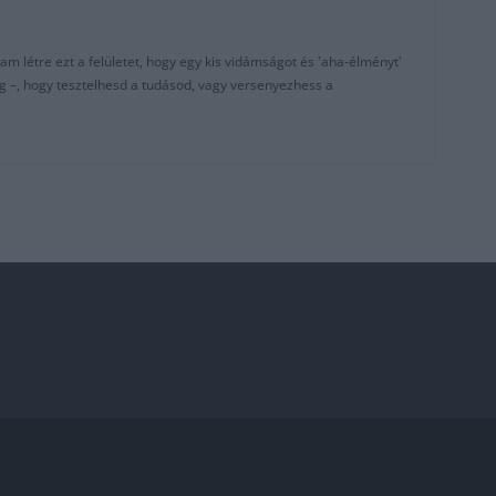
am létre ezt a felületet, hogy egy kis vidámságot és 'aha-élményt'
g –, hogy tesztelhesd a tudásod, vagy versenyezhess a