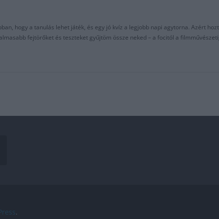
an, hogy a tanulás lehet játék, és egy jó kvíz a legjobb napi agytorna. Azért hozt
asabb fejtörőket és teszteket gyűjtöm össze neked – a focitól a filmművészeti
ress
.