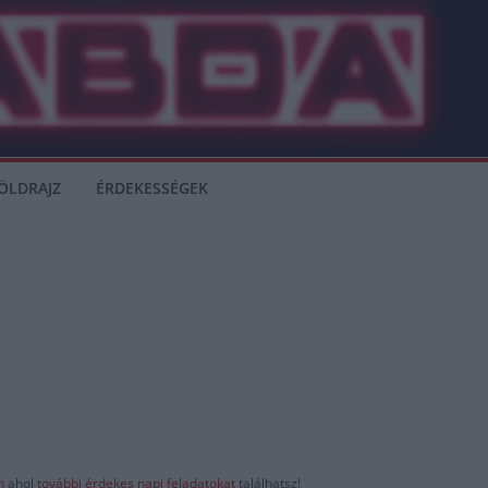
ÖLDRAJZ
ÉRDEKESSÉGEK
-n
ahol
további érdekes napi feladatokat
találhatsz!