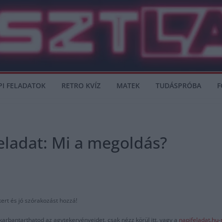
PI FELADATOK
RETRO KVÍZ
MATEK
TUDÁSPRÓBA
F
eladat: Mi a megoldás?
kert és jó szórakozást hozzá!
karbantarthatod az agytekervényeidet, csak nézz körül itt, vagy a
napifeladat.hu