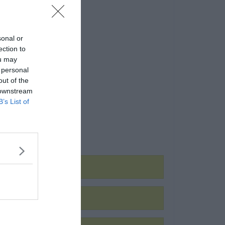
sonal or
ection to
ou may
 personal
out of the
 downstream
B’s List of