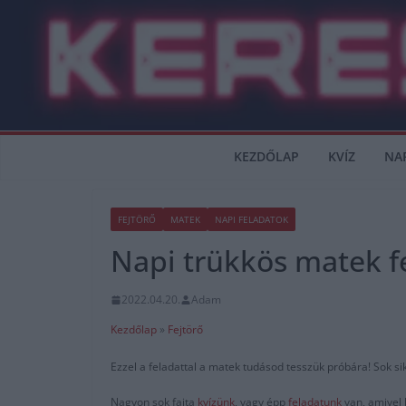
Skip
to
content
KEZDŐLAP
KVÍZ
NA
FEJTÖRŐ
MATEK
NAPI FELADATOK
Napi trükkös matek f
2022.04.20.
Adam
Kezdőlap
»
Fejtörő
Ezzel a feladattal a matek tudásod tesszük próbára! Sok si
Nagyon sok fajta
kvízünk
, vagy épp
feladatunk
van, amivel 