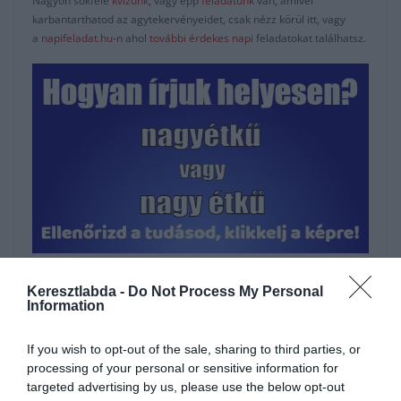
Nagyon sokféle
kvízünk
, vagy épp
feladatunk
van, amivel
karbantarthatod az agytekervényeidet, csak nézz körül itt, vagy
a
napifeladat.hu-n
ahol
további érdekes napi
feladatokat találhatsz.
Hirdetés
Keresztlabda -
Do Not Process My Personal
Information
If you wish to opt-out of the sale, sharing to third parties, or
processing of your personal or sensitive information for
targeted advertising by us, please use the below opt-out