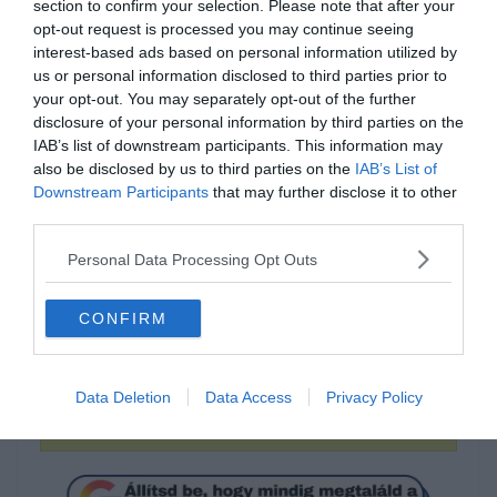
section to confirm your selection. Please note that after your
opt-out request is processed you may continue seeing
interest-based ads based on personal information utilized by
us or personal information disclosed to third parties prior to
your opt-out. You may separately opt-out of the further
disclosure of your personal information by third parties on the
IAB’s list of downstream participants. This information may
also be disclosed by us to third parties on the
IAB’s List of
Tudod hogyan írjuk
Downstream Participants
that may further disclose it to other
helyesen?
third parties.
Personal Data Processing Opt Outs
nagyétkű
CONFIRM
nagy étkű
Data Deletion
Data Access
Privacy Policy
mindkettő helyes