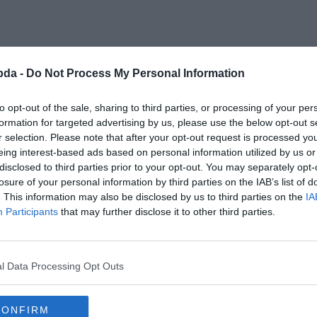
bda -
Do Not Process My Personal Information
to opt-out of the sale, sharing to third parties, or processing of your per
formation for targeted advertising by us, please use the below opt-out s
r selection. Please note that after your opt-out request is processed y
 könnyen fog menni, hisz sokat játszunk, kérdezünk. Ha ne
eing interest-based ads based on personal information utilized by us or
disclosed to third parties prior to your opt-out. You may separately opt-
losure of your personal information by third parties on the IAB’s list of
. This information may also be disclosed by us to third parties on the
IA
Participants
that may further disclose it to other third parties.
l Data Processing Opt Outs
tje Szent Kinga (Kunigunda)?
CONFIRM