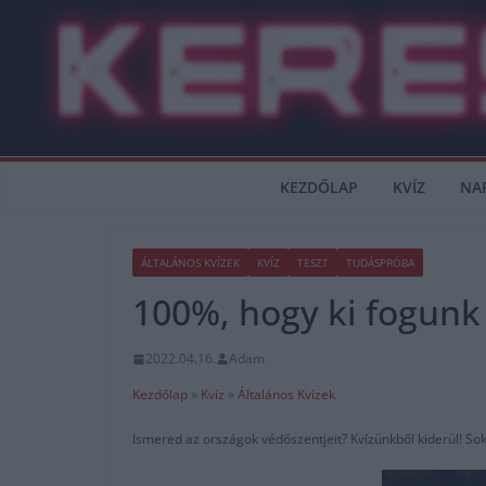
Skip
to
content
KEZDŐLAP
KVÍZ
NA
ÁLTALÁNOS KVÍZEK
KVÍZ
TESZT
TUDÁSPRÓBA
100%, hogy ki fogunk 
2022.04.16.
Adam
Kezdőlap
»
Kvíz
»
Általános Kvízek
Ismered az országok védőszentjeit? Kvízünkből kiderül! Sok