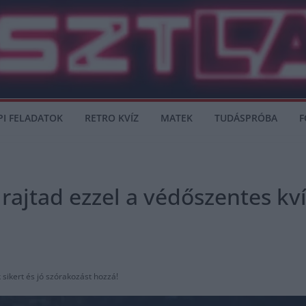
PI FELADATOK
RETRO KVÍZ
MATEK
TUDÁSPRÓBA
F
rajtad ezzel a védőszentes kví
 sikert és jó szórakozást hozzá!