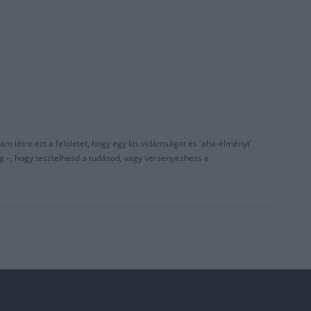
am létre ezt a felületet, hogy egy kis vidámságot és 'aha-élményt'
g –, hogy tesztelhesd a tudásod, vagy versenyezhess a