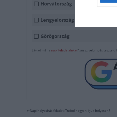
Horvátország
Lengyelország
Görögország
Láttad már a
napi feladatainkat
? Játssz velünk, és tesztel
Napi helyesírás feladat: Tudod hogyan írjuk helyesen?