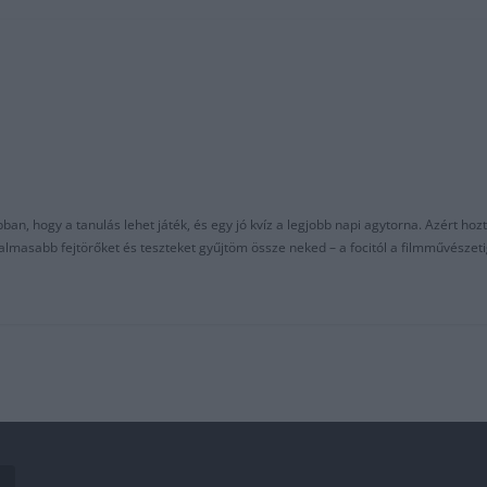
an, hogy a tanulás lehet játék, és egy jó kvíz a legjobb napi agytorna. Azért hozt
asabb fejtörőket és teszteket gyűjtöm össze neked – a focitól a filmművészeti