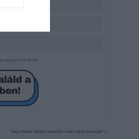
gy-egy gyors kérdéssel.
Napi feladat: Melyik mesefilm címét rejtik az emojik?