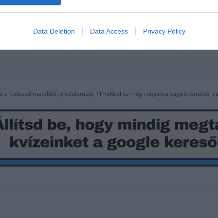
Data Deletion
Data Access
Privacy Policy
d le a tudásod matekból, irodalomból, filmekből és még rengeteg egyéb témából e