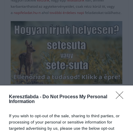
Nagyon sokféle
kvízünk
, vagy épp
feladatunk
van, amivel
karbantarthatod az agytekervényeidet, csak nézz körül itt, vagy
a
napifeladat.hu-n
ahol
további érdekes napi
feladatokat találhatsz.
Hirdetés
Keresztlabda -
Do Not Process My Personal
Information
If you wish to opt-out of the sale, sharing to third parties, or
processing of your personal or sensitive information for
targeted advertising by us, please use the below opt-out