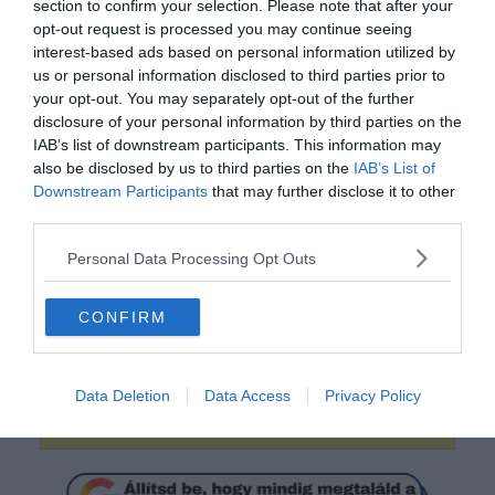
section to confirm your selection. Please note that after your
opt-out request is processed you may continue seeing
interest-based ads based on personal information utilized by
us or personal information disclosed to third parties prior to
your opt-out. You may separately opt-out of the further
disclosure of your personal information by third parties on the
IAB’s list of downstream participants. This information may
also be disclosed by us to third parties on the
IAB’s List of
Tudod hogyan írjuk
Downstream Participants
that may further disclose it to other
helyesen?
third parties.
Personal Data Processing Opt Outs
mindkettő helyes
CONFIRM
setesuta
Data Deletion
Data Access
Privacy Policy
sete-suta