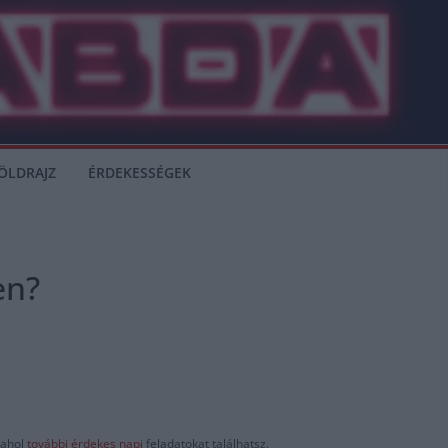
ÖLDRAJZ
ÉRDEKESSÉGEK
en?
ahol
további érdekes napi
feladatokat találhatsz.