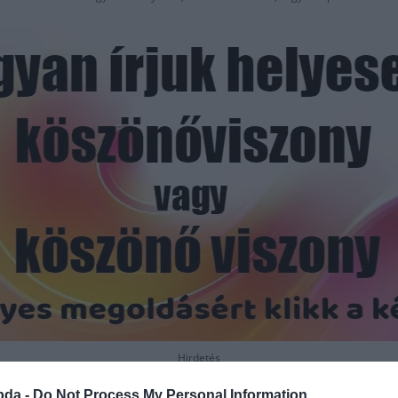
Hirdetés
bda -
Do Not Process My Personal Information