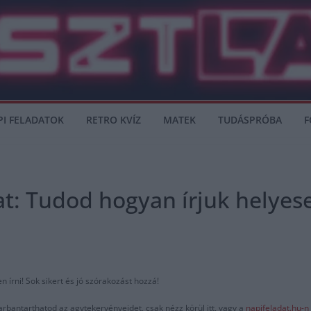
PI FELADATOK
RETRO KVÍZ
MATEK
TUDÁSPRÓBA
F
at: Tudod hogyan írjuk helyes
 írni! Sok sikert és jó szórakozást hozzá!
arbantarthatod az agytekervényeidet, csak nézz körül itt, vagy a
napifeladat.hu-n