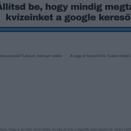
elnevezéseit? Lássuk, mennyit találsz
A nagy ár kereső kvíz: Tudod melyik
an, hogy a tanulás lehet játék, és egy jó kvíz a legjobb napi agytorna. Azért hozt