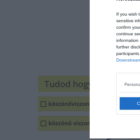
If you wish 
sensitive in
confirm you
continue se
information 
further disc
participants
Downstream 
Tudod hogyan írjuk he
Persona
köszönőviszony
köszönő viszony