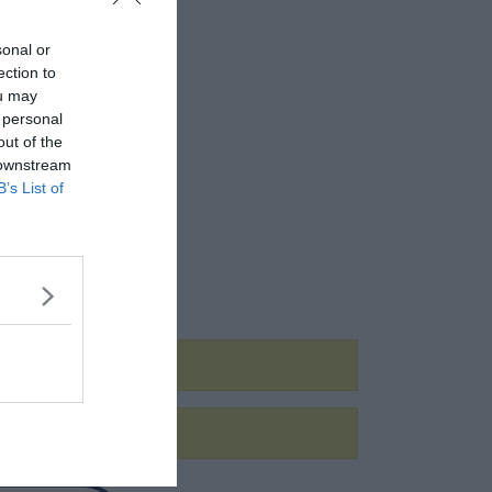
sonal or
ection to
ou may
 personal
out of the
 downstream
B’s List of