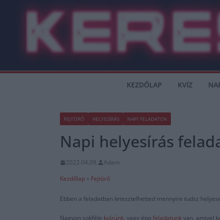
Skip
to
content
KEZDŐLAP
KVÍZ
NA
FEJTÖRŐ
HELYESÍRÁS
NAPI FELADATOK
Napi helyesírás felad
2022.04.09.
Adam
Kezdőlap
»
Fejtörő
Ebben a feladatban letesztelhetted mennyire tudsz helyesen
Nagyon sokféle
kvízünk
, vagy épp
feladatunk
van, amivel k