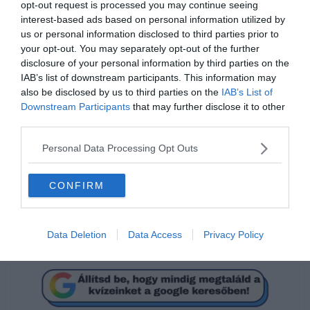
opt-out request is processed you may continue seeing
interest-based ads based on personal information utilized by
Melyik film címét rejtik az
us or personal information disclosed to third parties prior to
emojik?
your opt-out. You may separately opt-out of the further
disclosure of your personal information by third parties on the
IAB’s list of downstream participants. This information may
also be disclosed by us to third parties on the
IAB’s List of
Acéllövedék
Downstream Participants
that may further disclose it to other
third parties.
A szarvasvadász
Personal Data Processing Opt Outs
Dühöngő bika
CONFIRM
Nagyon sok fajta
kvízünk
, vagy épp
feladatunk
van, amivel
karbantarthatod az agytekervényeidet, csak nézz körül itt, vagy
Data Deletion
Data Access
Privacy Policy
a
napifeladat.hu-n
ahol
további érdekes napi feladatokat
találhatsz!