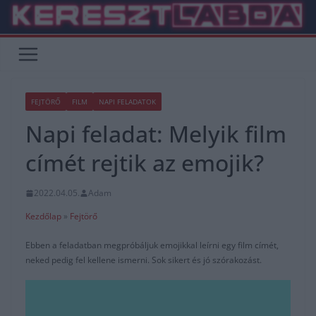
Skip
to
content
FEJTÖRŐ
FILM
NAPI FELADATOK
Napi feladat: Melyik film
címét rejtik az emojik?
2022.04.05.
Adam
Kezdőlap
»
Fejtörő
Ebben a feladatban megpróbáljuk emojikkal leírni egy film címét,
neked pedig fel kellene ismerni. Sok sikert és jó szórakozást.