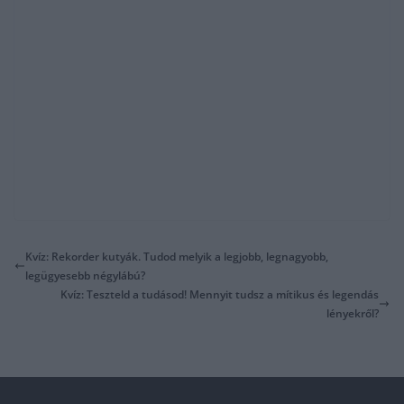
Kvíz: Rekorder kutyák. Tudod melyik a legjobb, legnagyobb,
legügyesebb négylábú?
Kvíz: Teszteld a tudásod! Mennyit tudsz a mítikus és legendás
lényekről?