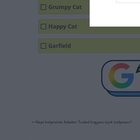
Grumpy Cat
Happy Cat
Garfield
Napi helyesírás feladat: Tudod hogyan írjuk helyesen?