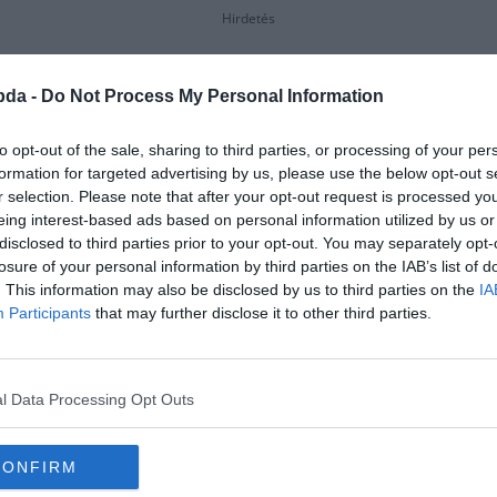
Hirdetés
bda -
Do Not Process My Personal Information
to opt-out of the sale, sharing to third parties, or processing of your per
formation for targeted advertising by us, please use the below opt-out s
r selection. Please note that after your opt-out request is processed y
eing interest-based ads based on personal information utilized by us or
disclosed to third parties prior to your opt-out. You may separately opt-
losure of your personal information by third parties on the IAB’s list of
. This information may also be disclosed by us to third parties on the
IA
Participants
that may further disclose it to other third parties.
l Data Processing Opt Outs
aláláig, híres macska volt az int
néven ismerték őt jobban?
CONFIRM