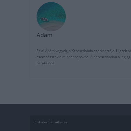
Adam
Szia! Ádám vagyok, a Keresztlabda szerkesztője. Hiszek abb
csempésszek a mindennapokba. A Keresztlabdán a legizgalm
barátaiddal.
Pushalert leíratkozás