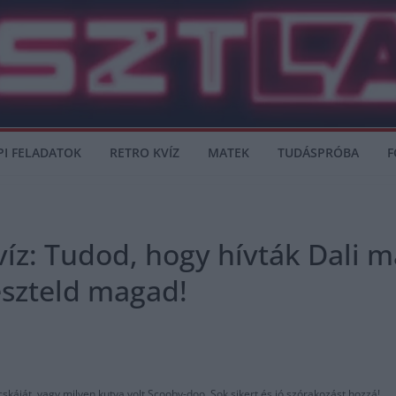
PI FELADATOK
RETRO KVÍZ
MATEK
TUDÁSPRÓBA
F
íz: Tudod, hogy hívták Dali m
eszteld magad!
káját, vagy milyen kutya volt Scooby-doo. Sok sikert és jó szórakozást hozzá!