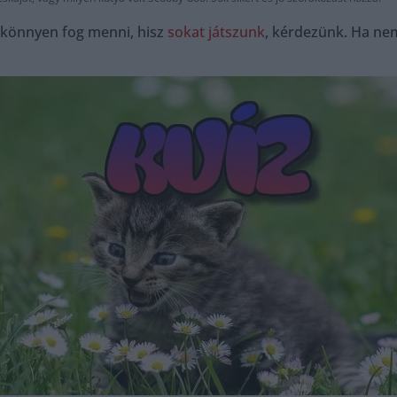
 könnyen fog menni, hisz
sokat játszunk
, kérdezünk. Ha ne