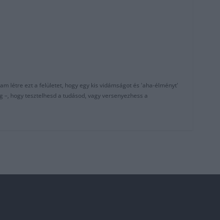
am létre ezt a felületet, hogy egy kis vidámságot és 'aha-élményt'
g –, hogy tesztelhesd a tudásod, vagy versenyezhess a