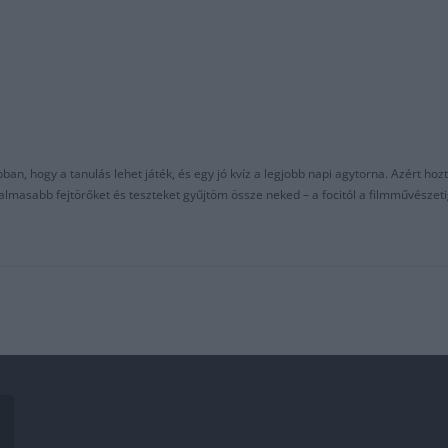
an, hogy a tanulás lehet játék, és egy jó kvíz a legjobb napi agytorna. Azért hozt
asabb fejtörőket és teszteket gyűjtöm össze neked – a focitól a filmművészeti