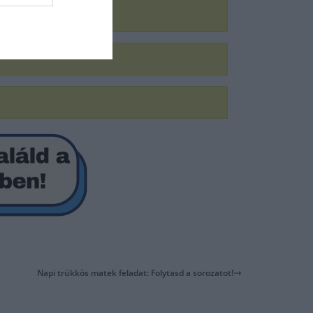
Napi trükkös matek feladat: Folytasd a sorozatot!