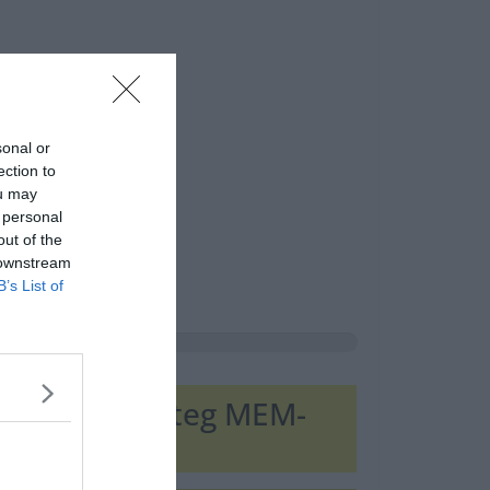
sonal or
ection to
ou may
 personal
out of the
 downstream
B’s List of
erneten, rengeteg MEM-