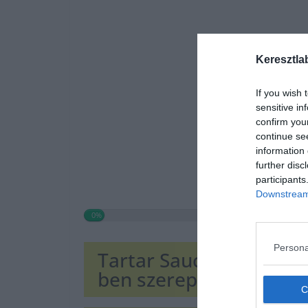
Keresztla
If you wish 
sensitive in
confirm you
continue se
information 
further disc
participants
Downstream 
0%
Persona
Tartar Sauce, 2019-es h
ben szerepelt. Milyen 