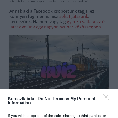
letesztelheted mennyire emlékszel erre az időszakra!
Annak aki a Facebook csoportunk tagja, ez
könnyen fog menni, hisz
sokat játszunk
,
kérdezünk. Ha nem vagy tag
gyere, csatlakozz és
játssz velünk egy nagyon szuper közösségben.
Hirdetés
Keresztlabda -
Do Not Process My Personal
Information
If you wish to opt-out of the sale, sharing to third parties, or