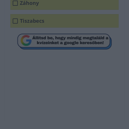
Záhony
Tiszabecs