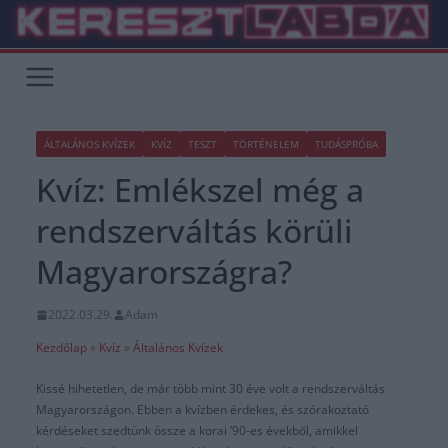
Skip
to
content
ÁLTALÁNOS KVÍZEK
KVÍZ
TESZT
TÖRTÉNELEM
TUDÁSPRÓBA
Kvíz: Emlékszel még a
rendszerváltás körüli
Magyarországra?
2022.03.29.
Adam
Kezdőlap
»
Kvíz
»
Általános Kvízek
Kissé hihetetlen, de már több mint 30 éve volt a rendszerváltás
Magyarországon. Ebben a kvízben érdekes, és szórakoztató
kérdéseket szedtünk össze a korai ’90-es évekből, amikkel