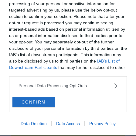
processing of your personal or sensitive information for
targeted advertising by us, please use the below opt-out
section to confirm your selection. Please note that after your
opt-out request is processed you may continue seeing
interest-based ads based on personal information utilized by
us or personal information disclosed to third parties prior to
your opt-out. You may separately opt-out of the further
disclosure of your personal information by third parties on the
IAB’s list of downstream participants. This information may
also be disclosed by us to third parties on the
IAB’s List of
0%
Downstream Participants
that may further disclose it to other
third parties.
Melyik határátkelőnél
Personal Data Processing Opt Outs
hagyta el az országot az
utolsó szovjet katona?
CONFIRM
Röszke
Data Deletion
Data Access
Privacy Policy