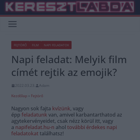
Skip
to
content
FEJTÖRŐ
FILM
NAPI FELADATOK
Napi feladat: Melyik film
címét rejtik az emojik?
2022.03.23.
Adam
Kezdőlap
»
Fejtörő
Nagyon sok fajta
kvízünk
, vagy
épp
feladatunk
van, amivel karbantarthatod az
agytekervényeidet, csak nézz körül itt, vagy
a
napifeladat.hu-n
ahol
további érdekes napi
feladatokat
találhatsz!