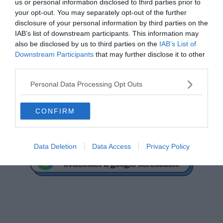
us or personal information disclosed to third parties prior to
your opt-out. You may separately opt-out of the further
disclosure of your personal information by third parties on the
Mi a megoldás?
IAB’s list of downstream participants. This information may
also be disclosed by us to third parties on the
IAB’s List of
Downstream Participants
that may further disclose it to other
1
third parties.
Personal Data Processing Opt Outs
12
CONFIRM
8,25
Data Deletion
Data Access
Privacy Policy