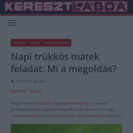
Skip
to
content
FEJTÖRŐ
MATEK
NAPI FELADATOK
Napi trükkös matek
feladat: Mi a megoldás?
2022.03.22.
Adam
Kezdőlap
»
Fejtörő
Nagyon sok fajta
kvízünk
, vagy épp
feladatunk
van, amivel
karbantarthatod az agytekervényeidet, csak nézz körül itt, vagy
a
napifeladat.hu-n
ahol
további érdekes napi feladatokat
találhatsz!