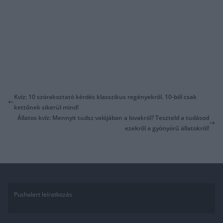
Kvíz: 10 szórakoztató kérdés klasszikus regényekről. 10-ből csak
kettőnek sikerül mind!
Állatos kvíz: Mennyit tudsz valójában a lovakról? Teszteld a tudásod
ezekről a gyönyörű állatokról!
Pushalert leíratkozás