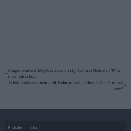
Anagramma kvíz: Melyik az adott ország fővárosa? Sikerül a 8/8? Ez
most nehéz lesz!
10 kvízkérdés a vitaminokról. Tudod melyik a vízben oldódó és melyik
nem?
Pushalert leíratkozás