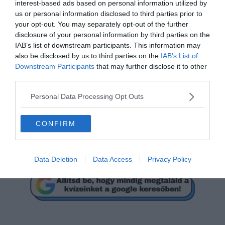
interest-based ads based on personal information utilized by
us or personal information disclosed to third parties prior to
your opt-out. You may separately opt-out of the further
disclosure of your personal information by third parties on the
IAB’s list of downstream participants. This information may
also be disclosed by us to third parties on the
IAB’s List of
Downstream Participants
that may further disclose it to other
Tudod hogyan írjuk
third parties.
helyesen?
Personal Data Processing Opt Outs
robosztus
CONFIRM
robusztus
Data Deletion
Data Access
Privacy Policy