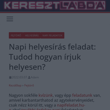
Skip
to
content
FEJTÖRŐ
HELYESÍRÁS
NAPI FELADATOK
Napi helyesírás feladat:
Tudod hogyan írjuk
helyesen?
2022.03.07.
Adam
Kezdőlap
»
Fejtörő
Nagyon sokféle
kvízünk
, vagy épp
feladatunk
van,
amivel karbantarthatod az agytekervényeidet,
csak nézz körül itt, vagy a
napifeladat.hu-