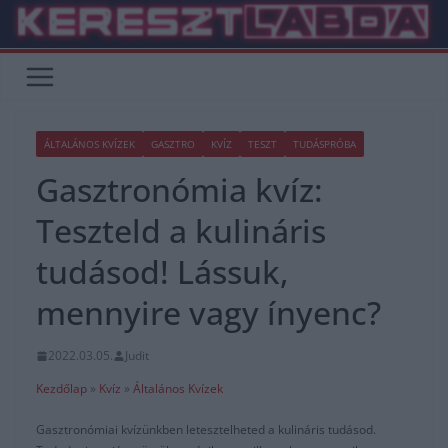
Skip
to
content
ÁLTALÁNOS KVÍZEK
GASZTRO
KVÍZ
TESZT
TUDÁSPRÓBA
Gasztronómia kvíz:
Teszteld a kulináris
tudásod! Lássuk,
mennyire vagy ínyenc?
2022.03.05.
Judit
Kezdőlap
»
Kvíz
»
Általános Kvízek
Gasztronómiai kvízünkben letesztelheted a kulináris tudásod.