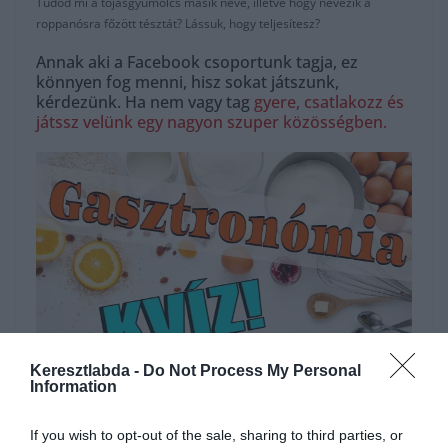
Tudod mi a tojásgyümölcs másik neve, illetve hogy nevezik a
roppanósra főzött tésztát? Lássuk, hogy teljesítesz?
Annak aki a Facebook csoportunk tagja, ez
könnyen fog menni, hisz sokat játszunk,
kérdezünk. Ha nem vagy tag
gyere, csatlakozz és
játssz velünk egy nagyon szuper közösségben.
Keresztlabda -
Do Not Process My Personal
Hirdetés
Information
If you wish to opt-out of the sale, sharing to third parties, or