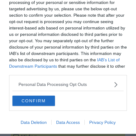
processing of your personal or sensitive information for
targeted advertising by us, please use the below opt-out
section to confirm your selection. Please note that after your
opt-out request is processed you may continue seeing
interest-based ads based on personal information utilized by
us or personal information disclosed to third parties prior to
your opt-out. You may separately opt-out of the further
disclosure of your personal information by third parties on the
IAB’s list of downstream participants. This information may
also be disclosed by us to third parties on the
IAB’s List of
Downstream Participants
that may further disclose it to other
0%
third parties.
Personal Data Processing Opt Outs
Miben más a consommé
leves?
CONFIRM
Teljesen tiszta, zsírtalan
Data Deletion
Data Access
Privacy Policy