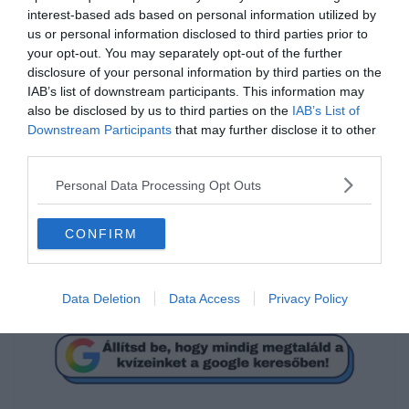
interest-based ads based on personal information utilized by
us or personal information disclosed to third parties prior to
your opt-out. You may separately opt-out of the further
disclosure of your personal information by third parties on the
Melyik film címét rejtik az
IAB’s list of downstream participants. This information may
also be disclosed by us to third parties on the
IAB’s List of
emojik?
Downstream Participants
that may further disclose it to other
third parties.
Kémek a Sasfészekben
Personal Data Processing Opt Outs
A Sólyom végveszélyben
CONFIRM
A sas leszállt
Data Deletion
Data Access
Privacy Policy