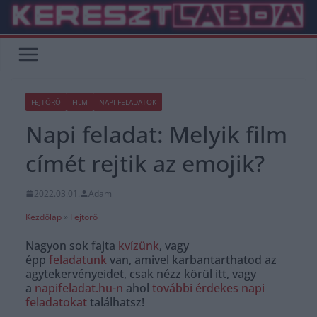
Skip
to
content
FEJTÖRŐ
FILM
NAPI FELADATOK
Napi feladat: Melyik film
címét rejtik az emojik?
2022.03.01.
Adam
Kezdőlap
»
Fejtörő
Nagyon sok fajta
kvízünk
, vagy
épp
feladatunk
van, amivel karbantarthatod az
agytekervényeidet, csak nézz körül itt, vagy
a
napifeladat.hu-n
ahol
további érdekes napi
feladatokat
találhatsz!