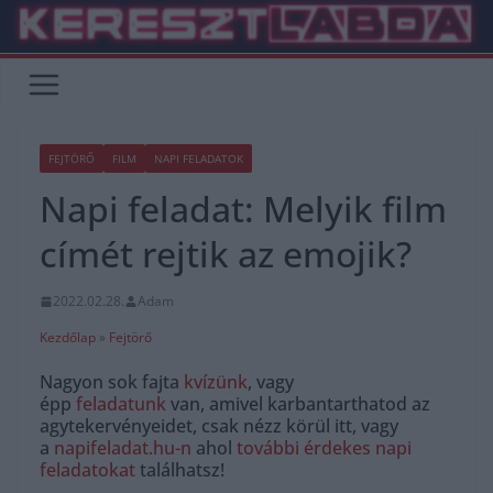
Skip
to
content
FEJTÖRŐ
FILM
NAPI FELADATOK
Napi feladat: Melyik film
címét rejtik az emojik?
2022.02.28.
Adam
Kezdőlap
»
Fejtörő
Nagyon sok fajta
kvízünk
, vagy
épp
feladatunk
van, amivel karbantarthatod az
agytekervényeidet, csak nézz körül itt, vagy
a
napifeladat.hu-n
ahol
további érdekes napi
feladatokat
találhatsz!