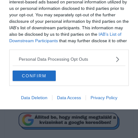
interest-based ads based on personal information utilized by
us or personal information disclosed to third parties prior to
your opt-out. You may separately opt-out of the further
disclosure of your personal information by third parties on the
IAB’s list of downstream participants. This information may
Melyik film címét rejtik az
also be disclosed by us to third parties on the
IAB’s List of
emojik?
Downstream Participants
that may further disclose it to other
third parties.
Personal Data Processing Opt Outs
A Gyűrűk Ura: A Gyűrű Szövetsége
CONFIRM
A Gyűrűk Ura - A két torony
Data Deletion
Data Access
Privacy Policy
A hobbit: Váratlan utazás