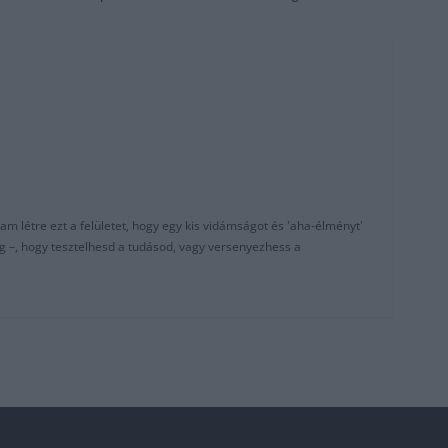
am létre ezt a felületet, hogy egy kis vidámságot és 'aha-élményt'
g –, hogy tesztelhesd a tudásod, vagy versenyezhess a