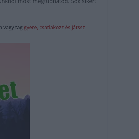
ünkből most megtudhatod. Sok sikert
m vagy tag
gyere, csatlakozz és játssz