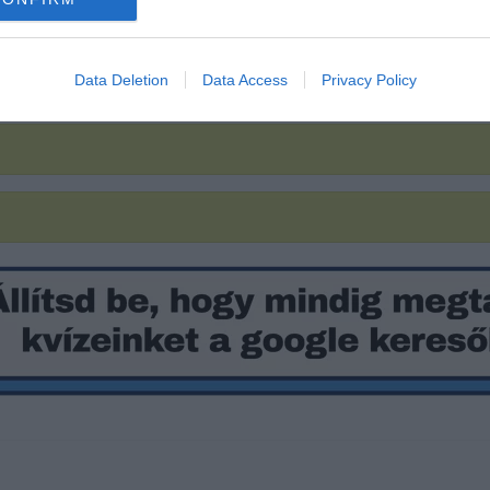
 Románia, Szerbia
Data Deletion
Data Access
Privacy Policy