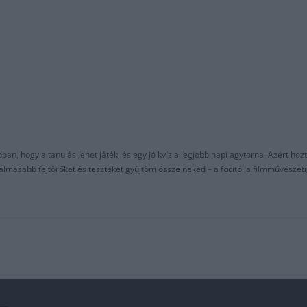
an, hogy a tanulás lehet játék, és egy jó kvíz a legjobb napi agytorna. Azért hozt
asabb fejtörőket és teszteket gyűjtöm össze neked – a focitól a filmművészeti