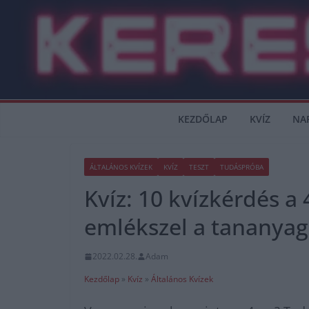
Skip
to
content
KEZDŐLAP
KVÍZ
NA
ÁLTALÁNOS KVÍZEK
KVÍZ
TESZT
TUDÁSPRÓBA
Kvíz: 10 kvízkérdés a
emlékszel a tananyag
2022.02.28.
Adam
Kezdőlap
»
Kvíz
»
Általános Kvízek