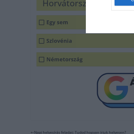
Horvátország, Ukrajna,
Egy sem
Szlovénia
Németország
Napi helyesírás feladat: Tudod hogyan írjuk helyesen?