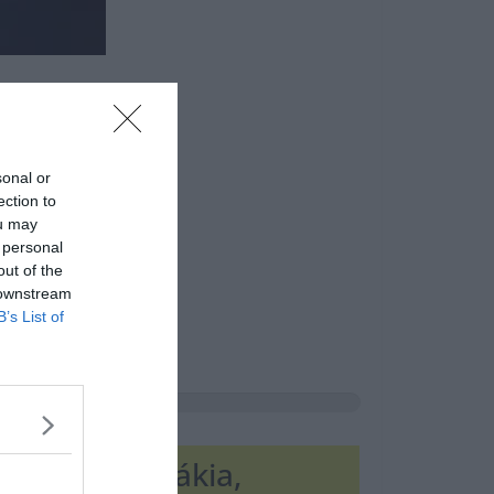
sonal or
ection to
ou may
 personal
out of the
 downstream
B’s List of
ztria, Szlovákia,