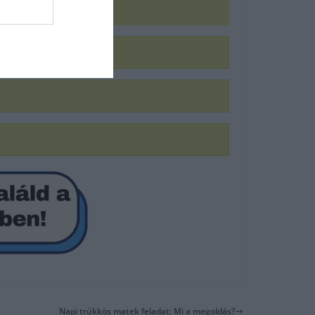
Napi trükkös matek feladat: Mi a megoldás?