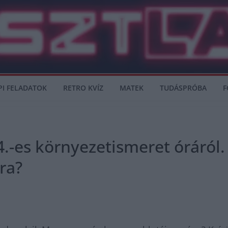
PI FELADATOK
RETRO KVÍZ
MATEK
TUDÁSPRÓBA
F
 4.-es környezetismeret óráról
ra?