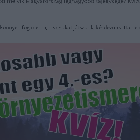
dod melyik Magyarország legnagyobb tájegysége? Kvíz
 könnyen fog menni, hisz sokat játszunk, kérdezünk. Ha ne