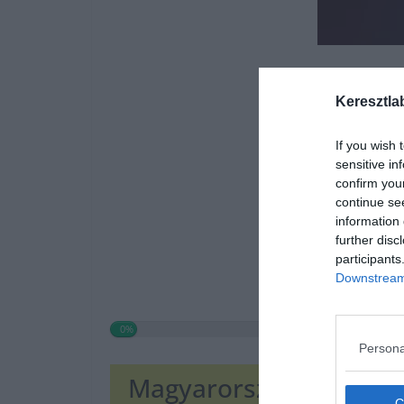
Keresztla
If you wish 
sensitive in
confirm you
continue se
information 
further disc
participants
Downstream 
0%
Persona
Magyarország szomszédo