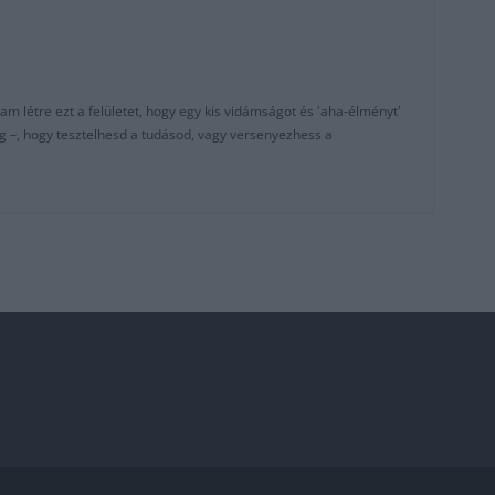
am létre ezt a felületet, hogy egy kis vidámságot és 'aha-élményt'
g –, hogy tesztelhesd a tudásod, vagy versenyezhess a