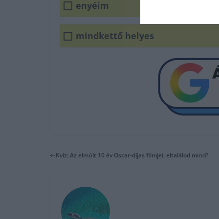
enyéim
mindkettő helyes
Kvíz: Az elmúlt 10 év Oscar-díjas filmjei, eltalálod mind?