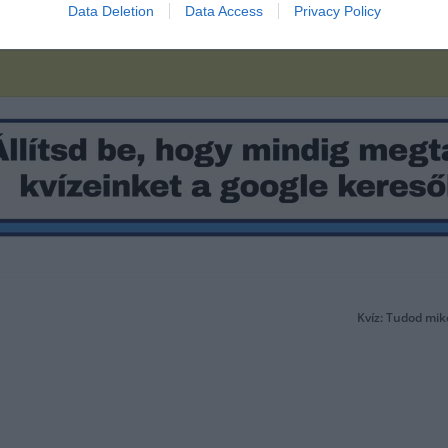
Data Deletion
Data Access
Privacy Policy
Kvíz: Tudod mik