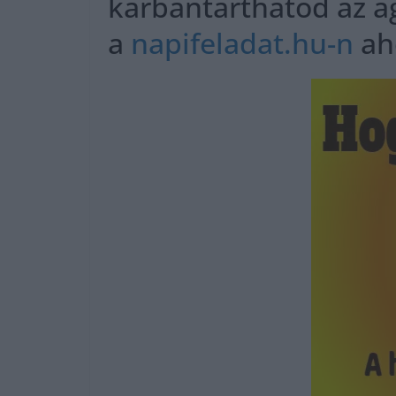
karbantarthatod az ag
a
napifeladat.hu-n
ah