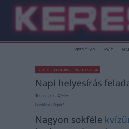
Skip
to
content
KEZDŐLAP
KVÍZ
NA
FEJTÖRŐ
HELYESÍRÁS
NAPI FELADATOK
Napi helyesírás felad
2022.02.25.
Adam
Kezdőlap
»
Fejtörő
Nagyon sokféle
kvízü