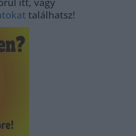
ül itt, vagy
atokat
találhatsz!