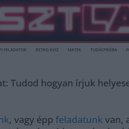
PI FELADATOK
RETRO KVÍZ
MATEK
TUDÁSPRÓBA
F
at: Tudod hogyan írjuk helyes
nk
, vagy épp
feladatunk
van, 