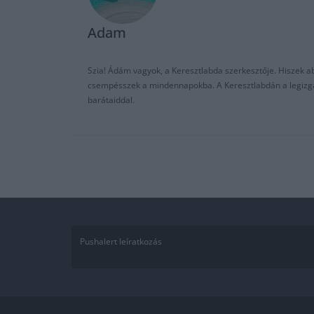
Adam
Szia! Ádám vagyok, a Keresztlabda szerkesztője. Hiszek abb
csempésszek a mindennapokba. A Keresztlabdán a legizgalm
barátaiddal.
Pushalert leíratkozás