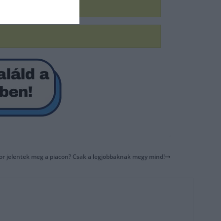
or jelentek meg a piacon? Csak a legjobbaknak megy mind!