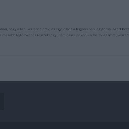
an, hogy a tanulás lehet játék, és egy jó kvíz a legjobb napi agytorna. Azért hozt
asabb fejtörőket és teszteket gyűjtöm össze neked – a focitól a filmművészeti