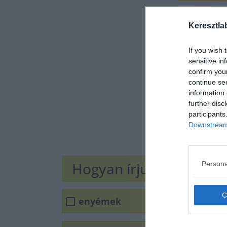
Keresztla
If you wish 
sensitive in
confirm you
continue se
information 
further disc
participants
Downstream 
Hogyan írjuk helyesen?
Persona
enyémek