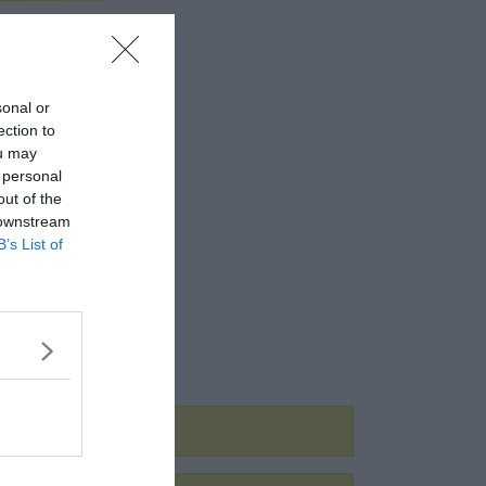
sonal or
ection to
ou may
 personal
out of the
 downstream
B’s List of