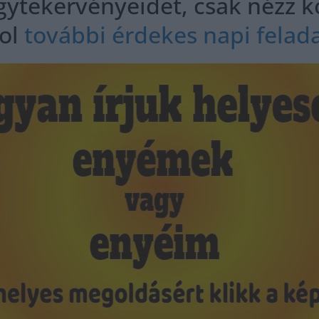
ytekervényeidet, csak nézz kör
ol
további érdekes napi felad