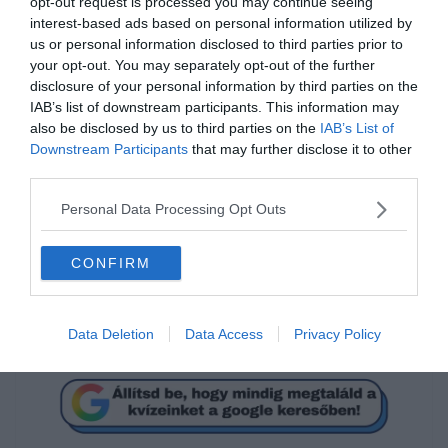
opt-out request is processed you may continue seeing
interest-based ads based on personal information utilized by
us or personal information disclosed to third parties prior to
your opt-out. You may separately opt-out of the further
disclosure of your personal information by third parties on the
IAB’s list of downstream participants. This information may
also be disclosed by us to third parties on the
IAB’s List of
Hogyan írjuk helyesen?
Downstream Participants
that may further disclose it to other
third parties.
ez miatt
Personal Data Processing Opt Outs
CONFIRM
emiatt
mindkettő helyes
Data Deletion
Data Access
Privacy Policy