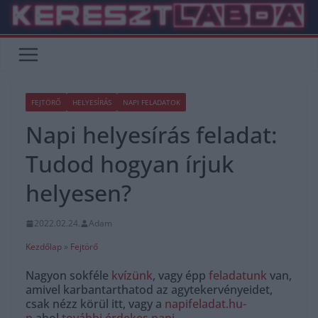
Skip
to
content
FEJTÖRŐ
HELYESÍRÁS
NAPI FELADATOK
Napi helyesírás feladat:
Tudod hogyan írjuk
helyesen?
2022.02.24.
Adam
Kezdőlap
»
Fejtörő
Nagyon sokféle
kvízünk
, vagy épp
feladatunk
van,
amivel karbantarthatod az agytekervényeidet,
csak nézz körül itt, vagy a
napifeladat.hu-