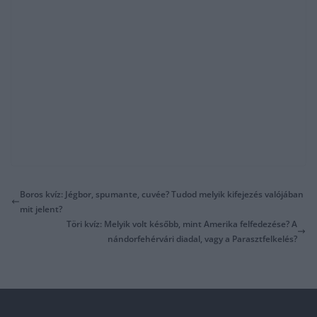
Boros kvíz: Jégbor, spumante, cuvée? Tudod melyik kifejezés valójában
mit jelent?
Töri kvíz: Melyik volt később, mint Amerika felfedezése? A
nándorfehérvári diadal, vagy a Parasztfelkelés?