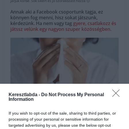
járjuk körbe. Sok sikert és jó szórakozást hozzá 🙂
Annak aki a Facebook csoportunk tagja, ez
könnyen fog menni, hisz sokat játszunk,
kérdezünk. Ha nem vagy tag
gyere, csatlakozz és
játssz velünk egy nagyon szuper közösségben.
Keresztlabda -
Do Not Process My Personal
Information
Hirdetés
If you wish to opt-out of the sale, sharing to third parties, or
processing of your personal or sensitive information for
targeted advertising by us, please use the below opt-out