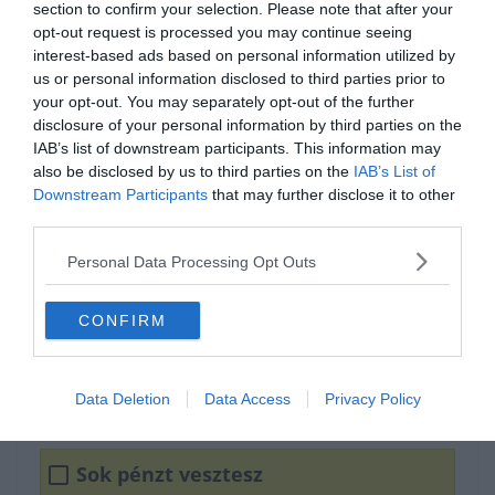
section to confirm your selection. Please note that after your
opt-out request is processed you may continue seeing
interest-based ads based on personal information utilized by
us or personal information disclosed to third parties prior to
your opt-out. You may separately opt-out of the further
disclosure of your personal information by third parties on the
IAB’s list of downstream participants. This information may
also be disclosed by us to third parties on the
IAB’s List of
Downstream Participants
that may further disclose it to other
third parties.
0%
Personal Data Processing Opt Outs
Mi történik, ha jobb
CONFIRM
oldalra tüsszentesz?
Data Deletion
Data Access
Privacy Policy
Pénzhez fogsz jutni
Sok pénzt vesztesz