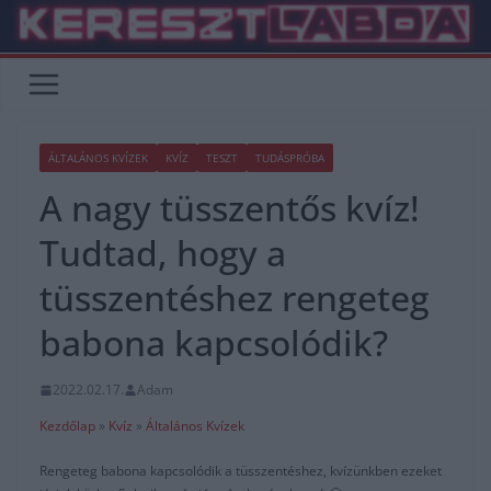
Skip
to
content
ÁLTALÁNOS KVÍZEK
KVÍZ
TESZT
TUDÁSPRÓBA
A nagy tüsszentős kvíz!
Tudtad, hogy a
tüsszentéshez rengeteg
babona kapcsolódik?
2022.02.17.
Adam
Kezdőlap
»
Kvíz
»
Általános Kvízek
Rengeteg babona kapcsolódik a tüsszentéshez, kvízünkben ezeket