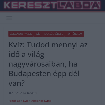
Skip
to
content
ÁLTALÁNOS KVÍZEK
KVÍZ
TALÁLÓS KÉRDÉS
TÖRTÉNELEM
Kvíz: Tudod mennyi az
idő a világ
nagyvárosaiban, ha
Budapesten épp dél
van?
2022.02.14.
Adam
Kezdőlap
»
Kvíz
»
Általános Kvízek