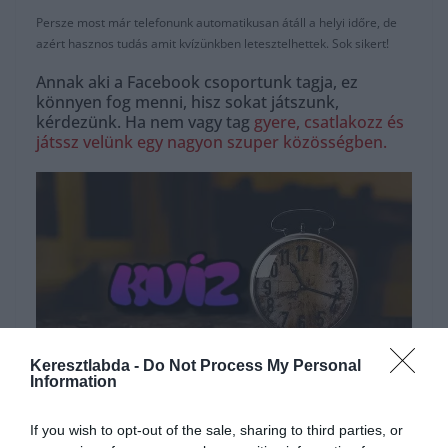
Persze most már telefonunk automatikusan átáll a helyi időre, de
azért hasznos tudás amit kvízünkben letesztelhettek. Sok sikert!
Annak aki a Facebook csoportunk tagja, ez
könnyen fog menni, hisz sokat játszunk,
kérdezünk. Ha nem vagy tag
gyere, csatlakozz és
játssz velünk egy nagyon szuper közösségben.
Keresztlabda -
Do Not Process My Personal
Information
Hirdetés
If you wish to opt-out of the sale, sharing to third parties, or