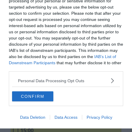
processing of your personal or sensitive information for
targeted advertising by us, please use the below opt-out
section to confirm your selection. Please note that after your
opt-out request is processed you may continue seeing
interest-based ads based on personal information utilized by
us or personal information disclosed to third parties prior to
your opt-out. You may separately opt-out of the further
disclosure of your personal information by third parties on the
IAB’s list of downstream participants. This information may
also be disclosed by us to third parties on the
IAB’s List of
Downstream Participants
that may further disclose it to other
third parties.
0%
Personal Data Processing Opt Outs
Moszkva
CONFIRM
13:00
Data Deletion
Data Access
Privacy Policy
15:00