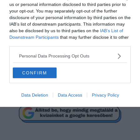
us or personal information disclosed to third parties prior to
your opt-out. You may separately opt-out of the further
disclosure of your personal information by third parties on the
IAB’s list of downstream participants. This information may
Mi a megoldás?
also be disclosed by us to third parties on the
IAB’s List of
Downstream Participants
that may further disclose it to other
third parties.
18
Personal Data Processing Opt Outs
1
CONFIRM
26
Data Deletion
Data Access
Privacy Policy