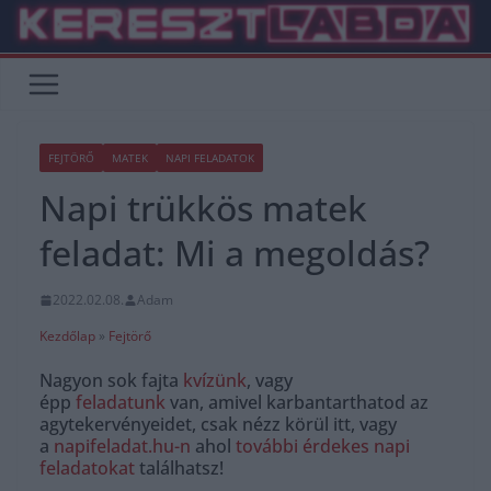
Skip
to
content
FEJTÖRŐ
MATEK
NAPI FELADATOK
Napi trükkös matek
feladat: Mi a megoldás?
2022.02.08.
Adam
Kezdőlap
»
Fejtörő
Nagyon sok fajta
kvízünk
, vagy
épp
feladatunk
van, amivel karbantarthatod az
agytekervényeidet, csak nézz körül itt, vagy
a
napifeladat.hu-n
ahol
további érdekes napi
feladatokat
találhatsz!