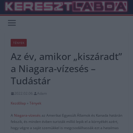
Skip
to
content
TÉNYEK
Az év, amikor „kiszáradt”
a Niagara-vízesés –
Tudástár
2022.02.06.
Adam
Kezdőlap
»
Tények
A
Niagara-vízesés
az Amerikai Egyesült Államok és Kanada határán
fekszik, és minden évben turisták millió lepik el a környékét azért,
hogy végre a saját szemükkel is megcsodálhassák ezt a hatalmas