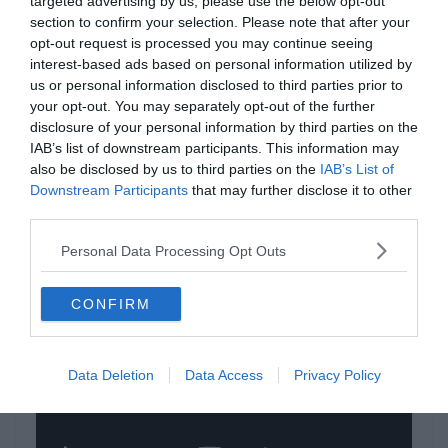
targeted advertising by us, please use the below opt-out
rejtelmeit. A geológiai vizsgálatok égető fontosságúak voltak,
section to confirm your selection. Please note that after your
hiszen tartottak egy újabb leomlásától. Ez az eset ugyanis sajnos
opt-out request is processed you may continue seeing
bekövetkezett már néhány évtizeddel korábban, méghozzá kétszer
interest-based ads based on personal information utilized by
is. A szakembereknek mondhatni nem volt könnyű dolguk, de végül
us or personal information disclosed to third parties prior to
sikerült „kiszárítaniuk” az Amerikai-vízesést, majdnem egy fél évre.
your opt-out. You may separately opt-out of the further
Ezt úgy tudták megvalósítani, hogy gátakat építettek, és
disclosure of your personal information by third parties on the
ideiglenesen elterelték a teljes amerikai ágat a kanadai oldal felé.
IAB’s list of downstream participants. This information may
also be disclosed by us to third parties on the
IAB’s List of
Nemcsak a mérnökök voltak kíváncsiak azonban arra, hogy mi bújik
Downstream Participants
that may further disclose it to other
meg a vízzuhatag alatt, de a turisták is. A párját ritkító esemény
third parties.
hallatán, soha nem látott fellendülés volt tapasztalható a vízesés
körül, hiszen nem mindennap lehetett ilyet látni.
Personal Data Processing Opt Outs
CONFIRM
Data Deletion
Data Access
Privacy Policy