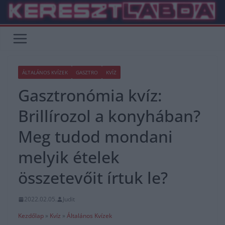
Skip
to
content
ÁLTALÁNOS KVÍZEK
GASZTRO
KVÍZ
Gasztronómia kvíz:
Brillírozol a konyhában?
Meg tudod mondani
melyik ételek
összetevőit írtuk le?
2022.02.05.
Judit
Kezdőlap
»
Kvíz
»
Általános Kvízek