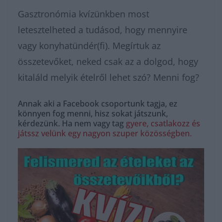
Gasztronómia kvízünkben most
letesztelheted a tudásod, hogy mennyire
vagy konyhatündér(fi). Megírtuk az
összetevőket, neked csak az a dolgod, hogy
kitaláld melyik ételről lehet szó? Menni fog?
Annak aki a Facebook csoportunk tagja, ez
könnyen fog menni, hisz sokat játszunk,
kérdezünk. Ha nem vagy tag
gyere, csatlakozz és
játssz velünk egy nagyon szuper közösségben.